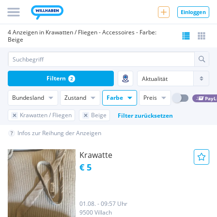
Einloggen
4 Anzeigen in Krawatten / Fliegen - Accessoires - Farbe:
Beige
Filtern
2
Bundesland
Zustand
Farbe
Preis
PayL
Krawatten / Fliegen
Beige
Filter zurücksetzen
Infos zur Reihung der Anzeigen
Krawatte
€ 5
01.08. - 09:57 Uhr
9500 Villach