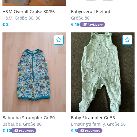
H&M Overall Größe 80/86
Babyoverall Elefant
H&M, Größe 80, 86
Größe 86
€ 2
€ 15
PayLivery
Babauba Strampler Gr 80
Baby Strampler Gr 56
Babauba, Größe 80
Ernsting's family, Größe 56
€ 10
€ 5
PayLivery
PayLivery