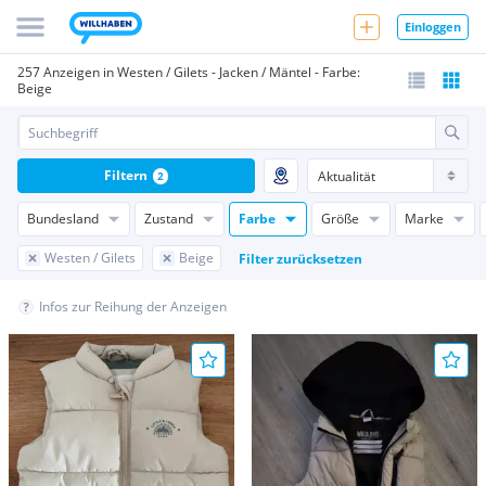
Einloggen
257 Anzeigen in Westen / Gilets - Jacken / Mäntel - Farbe:
Beige
Filtern
2
Bundesland
Zustand
Farbe
Größe
Marke
Westen / Gilets
Beige
Filter zurücksetzen
Infos zur Reihung der Anzeigen