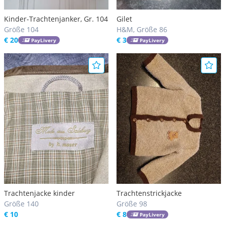
Kinder-Trachtenjanker, Gr. 104
Gilet
Größe 104
H&M, Größe 86
€ 20
€ 3
PayLivery
PayLivery
Trachtenjacke kinder
Trachtenstrickjacke
Größe 140
Größe 98
€ 10
€ 8
PayLivery