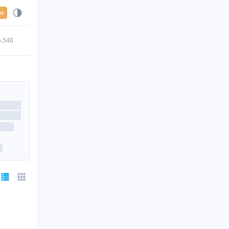
en
5.540