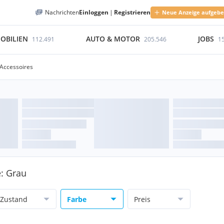
Nachrichten
Einloggen
|
Registrieren
Neue Anzeige aufgeb
OBILIEN
AUTO & MOTOR
JOBS
112.491
205.546
1
Accessoires
e: Grau
Zustand
Farbe
Preis