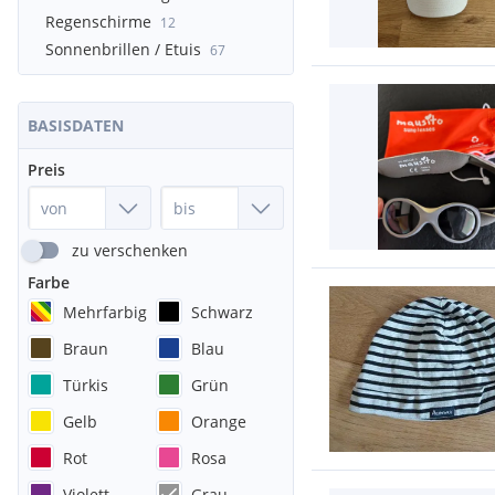
Regenschirme
12
Sonnenbrillen / Etuis
67
BASISDATEN
Preis
zu verschenken
Farbe
Mehrfarbig
Schwarz
Braun
Blau
Türkis
Grün
Gelb
Orange
Rot
Rosa
Violett
Grau