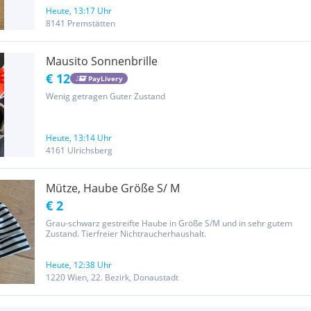
Umtausch. Versand Österreich: Als Brief (ohne Nachweis): EUR
5,40...
Heute, 13:17 Uhr
8141 Premstätten
Mausito Sonnenbrille
€ 12
PayLivery
Wenig getragen Guter Zustand
Heute, 13:14 Uhr
4161 Ulrichsberg
Mütze, Haube Größe S/ M
€ 2
Grau-schwarz gestreifte Haube in Größe S/M und in sehr gutem
Zustand. Tierfreier Nichtraucherhaushalt.
Heute, 12:38 Uhr
1220 Wien, 22. Bezirk, Donaustadt