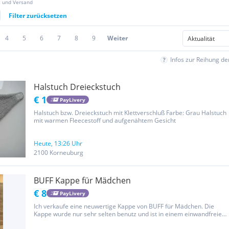
z und Versand
Filter zurücksetzen
4
5
6
7
8
9
Weiter
Infos zur Reihung d
Halstuch Dreieckstuch
€ 1
PayLivery
Halstuch bzw. Dreieckstuch mit Klettverschluß Farbe: Grau Halstuch
mit warmen Fleecestoff und aufgenähtem Gesicht
Heute, 13:26 Uhr
2100 Korneuburg
BUFF Kappe für Mädchen
€ 8
PayLivery
Ich verkaufe eine neuwertige Kappe von BUFF für Mädchen. Die
Kappe wurde nur sehr selten benutz und ist in einem einwandfreien
Zustand. Privatverkauf, daher keine Garantie, Rücknahme oder