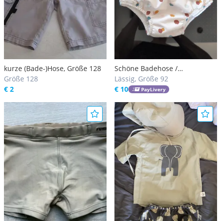
kurze (Bade-)Hose, Größe 128
Schöne Badehose /
Größe 128
Schwimmhose /
Lässig, Größe 92
€ 2
Schwimmwindel von Lässig
€ 10
PayLivery