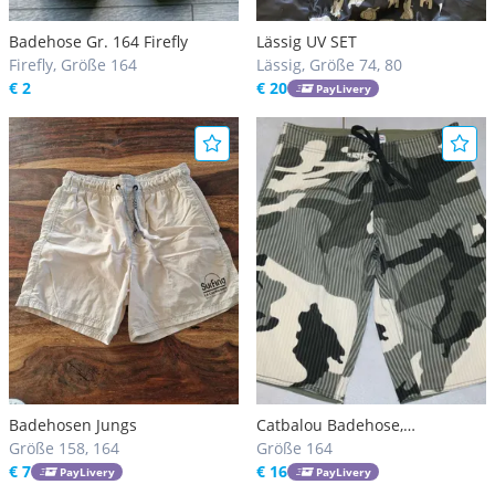
Badehose Gr. 164 Firefly
Lässig UV SET
Firefly, Größe 164
Lässig, Größe 74, 80
€ 2
€ 20
PayLivery
Badehosen Jungs
Catbalou Badehose,
Größe 158, 164
Badeshorts, Boarderhose Gr.
Größe 164
€ 7
164 neuwertig!
€ 16
PayLivery
PayLivery