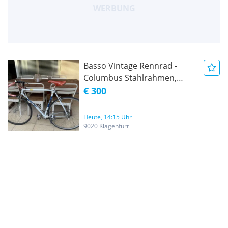
Basso Vintage Rennrad -
Columbus Stahlrahmen,
fahrbereit, Klassiker der 80er
€ 300
Heute, 14:15 Uhr
9020 Klagenfurt