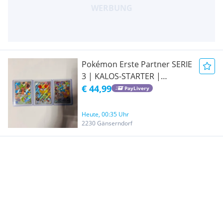
Pokémon Erste Partner SERIE
3 | KALOS-STARTER |
Igamaro, Fynx & Froxy
€ 44,99
PayLivery
Heute, 00:35 Uhr
2230 Gänserndorf