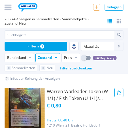
Einloggen
20.274 Anzeigen in Sammelkarten - Sammelobjekte -
Zustand: Neu
Filtern
2
Bundesland
Zustand
Preis
PayLivery
Sammelkarten
Neu
Filter zurücksetzen
Infos zur Reihung der Anzeigen
Warren Warleader Token (W
1/1) / Fish Token (U 1/1)/
Doublesided/ Foil/
€ 0,80
Bloomburrow/ BLB/ Magic
the gathering/ MTG! NEU!
Heute, 00:40 Uhr
1210 Wien, 21. Bezirk, Floridsdorf