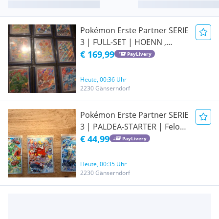
Pokémon Erste Partner SERIE
3 | FULL-SET | HOENN ,
KALOS & PALDEA STARTER
€ 169,99
PayLivery
Heute, 00:36 Uhr
2230 Gänserndorf
Pokémon Erste Partner SERIE
3 | PALDEA-STARTER | Felori,
Krokel & Kwaks
€ 44,99
PayLivery
Heute, 00:35 Uhr
2230 Gänserndorf