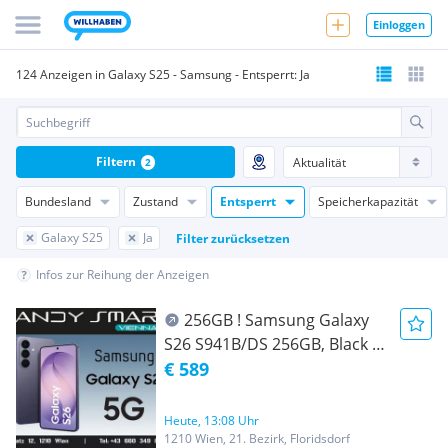
Einloggen
124 Anzeigen in Galaxy S25 - Samsung - Entsperrt: Ja
Filtern
2
Bundesland
Zustand
Entsperrt
Speicherkapazität
Galaxy S25
Ja
Filter zurücksetzen
Infos zur Reihung der Anzeigen
256GB ! Samsung Galaxy
S26 S941B/DS 256GB, Black (
Schwarz )/ Nagelneu, Org.
€ 589
Versiegelt/ Werksoffen, Frei
Für Alle Simkarten/ Mit 24
Heute, 13:08 Uhr
Monate Hersteller Garantie/
1210 Wien, 21. Bezirk, Floridsdorf