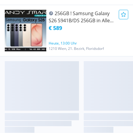
Nur bei Handy Smart Vienna
256GB ! Samsung Galaxy
S26 S941B/DS 256GB in Allen
Farben/ Nagelneu, Org.
€ 589
Versiegelt/ Werksoffen, Frei
Für Alle Simkarten/ Mit 24
Heute, 13:00 Uhr
Monate Hersteller Garantie/
1210 Wien, 21. Bezirk, Floridsdorf
Nur bei Handy Smart Vienna