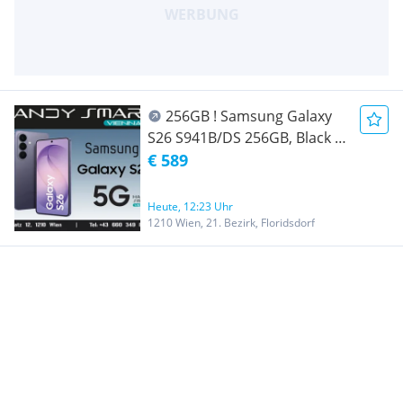
256GB ! Samsung Galaxy
S26 S941B/DS 256GB, Black (
Schwarz )/ Nagelneu, Org.
€ 589
Versiegelt/ Werksoffen, Frei
Für Alle Simkarten/ Mit 24
Heute, 12:23 Uhr
Monate Hersteller Garantie/
1210 Wien, 21. Bezirk, Floridsdorf
Nur bei Handy Smart Vienna