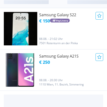
Samsung Galaxy S22
€ 150
PayLivery
08.08. - 21:02 Uhr
7501 Rotenturm an der Pinka
Samsung Galaxy A21S
€ 250
08.08. - 20:30 Uhr
1110 Wien, 11. Bezirk, Simmering