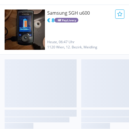
Samsung SGH u600
€ 8
PayLivery
Heute, 06:47 Uhr
1120 Wien, 12. Bezirk, Meidling