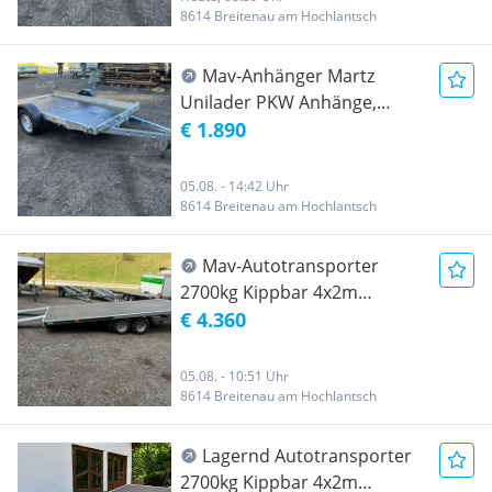
8614 Breitenau am Hochlantsch
Mav-Anhänger Martz
Unilader PKW Anhänge,
ungebremst, Kippbar, 3m
€ 1.890
Länge, Lagernd
05.08. - 14:42 Uhr
8614 Breitenau am Hochlantsch
Mav-Autotransporter
2700kg Kippbar 4x2m
Plateau, mit Seilwinde und
€ 4.360
Rampen,
05.08. - 10:51 Uhr
8614 Breitenau am Hochlantsch
Lagernd Autotransporter
2700kg Kippbar 4x2m