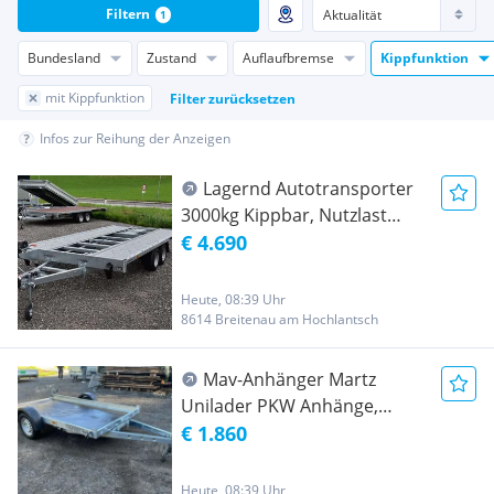
Filtern
1
Bundesland
Zustand
Auflaufbremse
Kippfunktion
mit Kippfunktion
Filter zurücksetzen
Infos zur Reihung der Anzeigen
Lagernd Autotransporter
3000kg Kippbar, Nutzlast
2365kg, 4x2m, Stahlschienen,
€ 4.690
mit Seilwinde und Rampen,
Finanzierung
Heute, 08:39 Uhr
8614 Breitenau am Hochlantsch
Mav-Anhänger Martz
Unilader PKW Anhänge,
ungebremst, Kippbar, 3m
€ 1.860
Länge, Lagernd
Heute, 08:39 Uhr