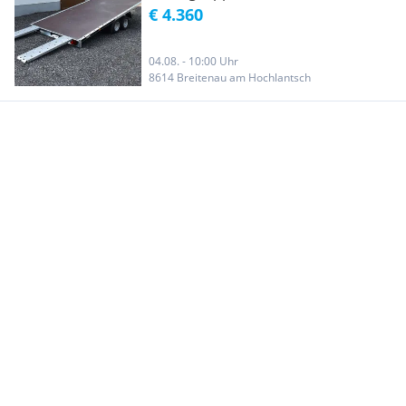
Plateau, mit Seilwinde und
€ 4.360
Rampen, Universal
einsatzbar, Finanzierung
04.08. - 10:00 Uhr
8614 Breitenau am Hochlantsch