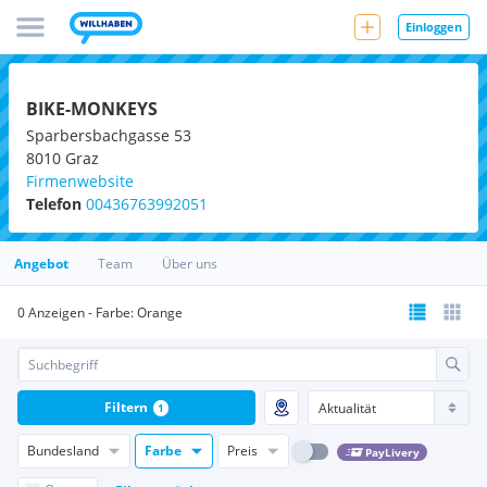
Einloggen
BIKE-MONKEYS
Sparbersbachgasse 53
8010
Graz
Firmenwebsite
Telefon
00436763992051
Angebot
Team
Über uns
0 Anzeigen - Farbe: Orange
Filtern
1
Bundesland
Farbe
Preis
PayLivery