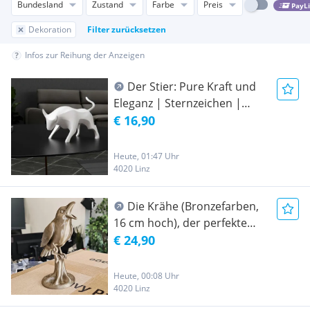
Bundesland
Zustand
Farbe
Preis
PayL
Dekoration
Filter zurücksetzen
Infos zur Reihung der Anzeigen
Der Stier: Pure Kraft und
Eleganz | Sternzeichen |
Individuelle Größe und Farbe
€ 16,90
| Ein Produkt von
LINZKREATIV
Heute, 01:47 Uhr
4020 Linz
Die Krähe (Bronzefarben,
16 cm hoch), der perfekte
Grabschmuck für den
€ 24,90
Friedhof
Heute, 00:08 Uhr
4020 Linz