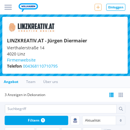
Einloggen
LINZKREATIV.AT - Jürgen Diermaier
Vierthalerstraße 14
4020
Linz
Firmenwebsite
Telefon
004368110710795
Angebot
Team
Über uns
3 Anzeigen in Dekoration
Filtern
1