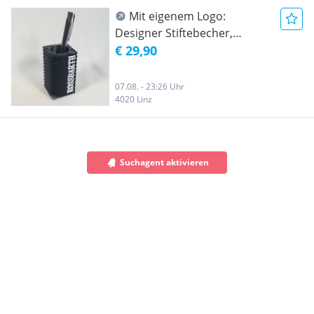
Mit eigenem Logo:
Designer Stiftebecher,
Bleistifthalter, Stifteköcher,
€ 29,90
Trockenblumenvase in
Wunschfarbe | Ein Produkt
07.08. - 23:26 Uhr
von LINZKREATIV
4020 Linz
Suchagent aktivieren