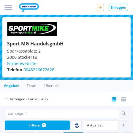
Einloggen
Sport MG HandelsgmbH
Sparkassaplatz 2
2000
Stockerau
Firmenwebsite
Telefon
0043226672626
Angebot
Team
Über uns
11 Anzeigen - Farbe: Grün
Filtern
1