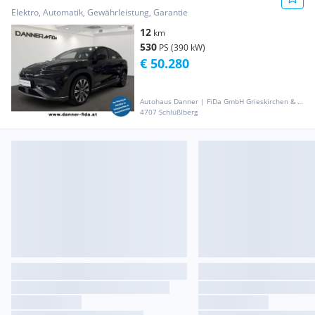
*AKTIONSPREIS*
Elektro, Automatik, Gewährleistung, Garantie
12
km
530
PS (390 kW)
€ 50.280
Autohaus Danner | FiDa GmbH Grieskirchen & Gaspoltshofen
4707 Schlüßlberg