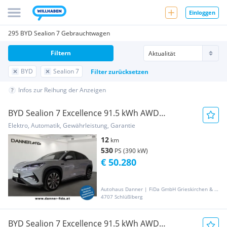
Einloggen
295 BYD Sealion 7 Gebrauchtwagen
Filtern
BYD
Sealion 7
Filter zurücksetzen
Infos zur Reihung der Anzeigen
BYD Sealion 7 Excellence 91.5 kWh AWD
*AKTIONSPREIS*
Elektro, Automatik, Gewährleistung, Garantie
12
km
530
PS (390 kW)
€ 50.280
Autohaus Danner | FiDa GmbH Grieskirchen & Gaspoltshofen
4707 Schlüßlberg
BYD Sealion 7 Excellence 91.5 kWh AWD