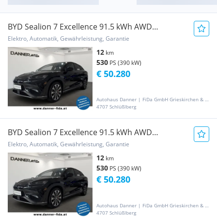
BYD Sealion 7 Excellence 91.5 kWh AWD
*AKTIONSPREIS*
Elektro, Automatik, Gewährleistung, Garantie
12
km
530
PS (390 kW)
€ 50.280
Autohaus Danner | FiDa GmbH Grieskirchen & Gaspoltshofen
4707 Schlüßlberg
BYD Sealion 7 Excellence 91.5 kWh AWD
*AKTIONSPREIS*
Elektro, Automatik, Gewährleistung, Garantie
12
km
530
PS (390 kW)
€ 50.280
Autohaus Danner | FiDa GmbH Grieskirchen & Gaspoltshofen
4707 Schlüßlberg