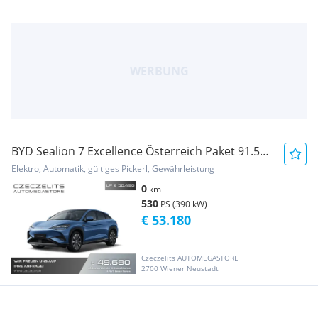
BYD Sealion 7 Excellence Österreich Paket 91.5
kWh ...
Elektro, Automatik, gültiges Pickerl, Gewährleistung
0
km
530
PS (390 kW)
€ 53.180
Czeczelits AUTOMEGASTORE
2700 Wiener Neustadt