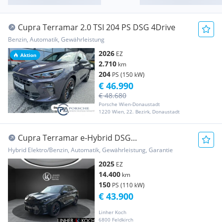
Cupra Terramar 2.0 TSI 204 PS DSG 4Drive
Benzin, Automatik, Gewährleistung
2026
EZ
Aktion
2.710
km
204
PS (150 kW)
€ 46.990
€ 48.680
Porsche Wien-Donaustadt
1220 Wien, 22. Bezirk, Donaustadt
Cupra Terramar e-Hybrid DSG
''DYNAMICA+20''+HEADUP''
Hybrid Elektro/Benzin, Automatik, Gewährleistung, Garantie
2025
EZ
14.400
km
150
PS (110 kW)
€ 43.900
Linher Koch
6800 Feldkirch