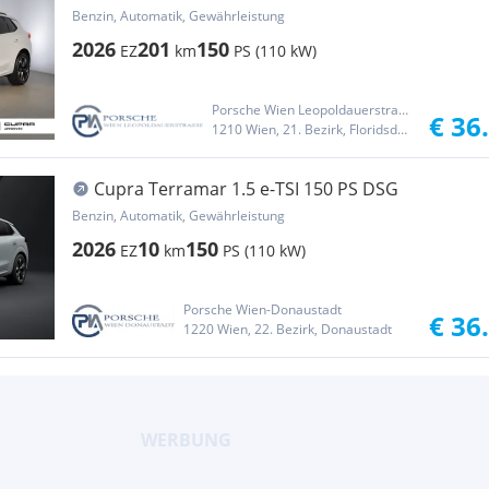
Benzin, Automatik, Gewährleistung
2026
201
150
EZ
km
PS (110 kW)
Porsche Wien Leopoldauerstraße
€ 36
1210 Wien, 21. Bezirk, Floridsdorf
Cupra Terramar 1.5 e-TSI 150 PS DSG
Benzin, Automatik, Gewährleistung
2026
10
150
EZ
km
PS (110 kW)
Porsche Wien-Donaustadt
€ 36
1220 Wien, 22. Bezirk, Donaustadt