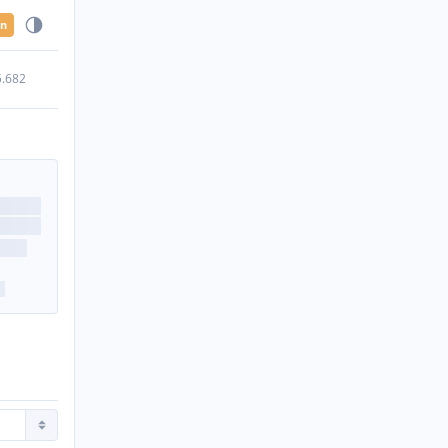
en
5.682