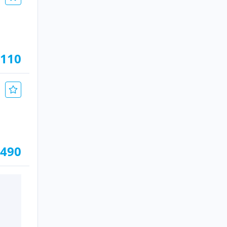
.110
.490