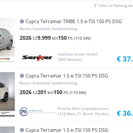
Infos zur Reihung d
Cupra Terramar TRIBE 1.5 e-TSI 150 PS DSG
Benzin, Automatik, Gewährleistung
2026
9.999
150
EZ
km
PS (110 kW)
Autohaus Senker GmbH
€ 37
3363 Neufurth
Cupra Terramar 1.5 e-TSI 150 PS DSG
Benzin, Automatik, Gewährleistung
2026
201
150
EZ
km
PS (110 kW)
Porsche Wien Leopoldauerstraße
€ 36
1210 Wien, 21. Bezirk, Floridsdorf
Cupra Terramar 1.5 e-TSI 150 PS DSG