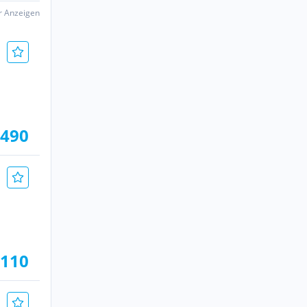
er Anzeigen
.490
.110