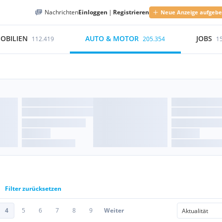
Nachrichten
Einloggen
|
Registrieren
Neue Anzeige aufgeb
OBILIEN
AUTO & MOTOR
JOBS
112.419
205.354
1
Filter zurücksetzen
4
5
6
7
8
9
Weiter