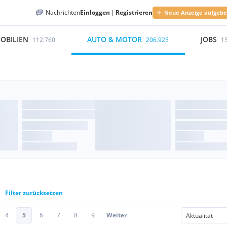
Nachrichten
Einloggen
|
Registrieren
Neue Anzeige aufgeb
OBILIEN
AUTO & MOTOR
JOBS
112.760
206.925
1
Filter zurücksetzen
4
5
6
7
8
9
Weiter