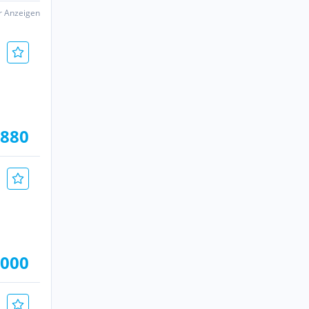
er Anzeigen
.880
.000