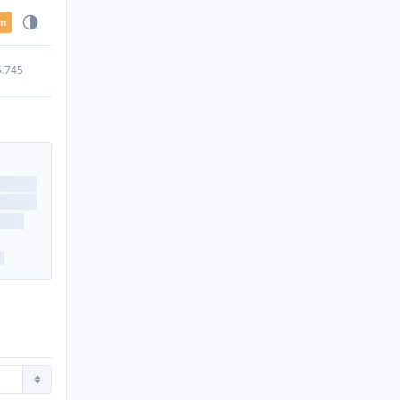
en
5.745