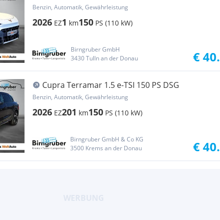
Benzin, Automatik, Gewährleistung
2026
1
150
EZ
km
PS (110 kW)
Birngruber GmbH
€ 40
3430 Tulln an der Donau
Cupra Terramar 1.5 e-TSI 150 PS DSG
Benzin, Automatik, Gewährleistung
2026
201
150
EZ
km
PS (110 kW)
Birngruber GmbH & Co KG
€ 40
3500 Krems an der Donau