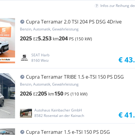
Infos zur Reihung d
Cupra Terramar 2.0 TSI 204 PS DSG 4Drive
Benzin, Automatik, Gewährleistung
2025
5.253
204
EZ
km
PS (150 kW)
SEAT Harb
€ 43
8160 Weiz
Cupra Terramar TRIBE 1.5 e-TSI 150 PS DSG
Benzin, Automatik, Gewährleistung
2026
205
150
EZ
km
PS (110 kW)
Autohaus Kainbacher GmbH
€ 41
8582 Rosental an der Kainach
Cupra Terramar 1.5 e-TSI 150 PS DSG