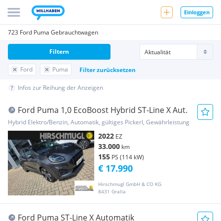
Einloggen
723 Ford Puma Gebrauchtwagen
Filtern
Ford
Puma
Filter zurücksetzen
Infos zur Reihung der Anzeigen
Ford Puma 1,0 EcoBoost Hybrid ST-Line X Aut.
Hybrid Elektro/Benzin, Automatik, gültiges Pickerl, Gewährleistung
2022
EZ
33.000
km
155
PS (114 kW)
€ 17.990
Hirschmugl GmbH & CO KG
8431 Gralla
Ford Puma ST-Line X Automatik