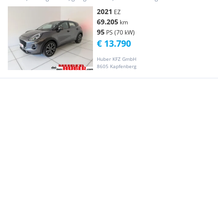
2021
EZ
69.205
km
95
PS (70 kW)
€ 13.790
Huber KFZ GmbH
8605 Kapfenberg