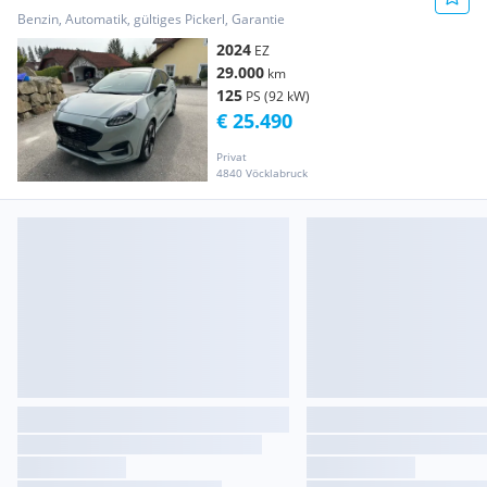
Benzin, Automatik, gültiges Pickerl, Garantie
2024
EZ
29.000
km
125
PS (92 kW)
€ 25.490
Privat
4840 Vöcklabruck