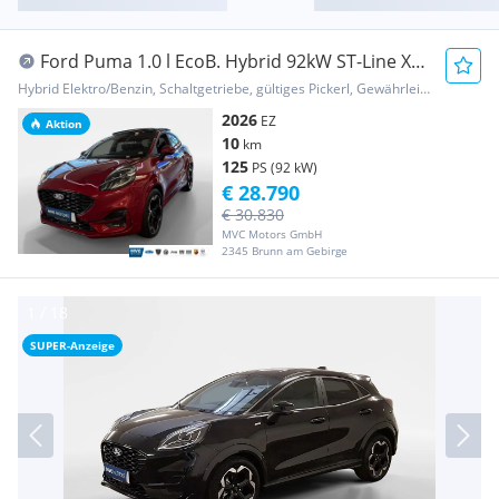
Ford Puma 1.0 l EcoB. Hybrid 92kW ST-Line X
Auto
Hybrid Elektro/Benzin, Schaltgetriebe, gültiges Pickerl, Gewährleistung
2026
EZ
Aktion
10
km
125
PS (92 kW)
€ 28.790
€ 30.830
MVC Motors GmbH
2345 Brunn am Gebirge
SUPER-Anzeige