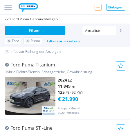
Einloggen
723 Ford Puma Gebrauchtwagen
Filtern
Ford
Puma
Filter zurücksetzen
Infos zur Reihung der Anzeigen
Ford Puma Titanium
Hybrid Elektro/Benzin, Schaltgetriebe, Gewährleistung
2024
EZ
11.849
km
125
PS (92 kW)
€ 21.990
Autopark GmbH
6020 Innsbruck
Ford Puma ST -Line