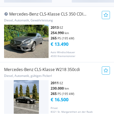
Mercedes-Benz CLS-Klasse CLS 350 CDI
Shooting Brake 4MATIC Aut.
Diesel, Automatik, Gewährleistung
2013
EZ
254.990
km
265
PS (195 kW)
€ 13.490
Auto Windischbauer
4550 Kremsmünster
Mercedes-Benz CLS-Klasse W218 350cdi
Diesel, Automatik, gültiges Pickerl
2011
EZ
230.000
km
265
PS (195 kW)
€ 16.500
Privat
8321 St. Margarethen an der Raab