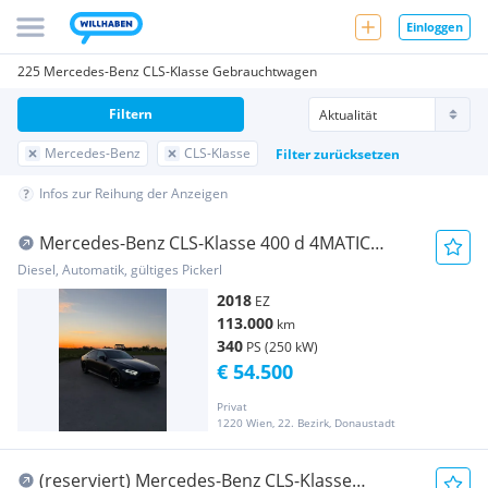
Einloggen
225 Mercedes-Benz CLS-Klasse Gebrauchtwagen
Filtern
Mercedes-Benz
CLS-Klasse
Filter zurücksetzen
Infos zur Reihung der Anzeigen
Mercedes-Benz CLS-Klasse 400 d 4MATIC
Automatik
Diesel, Automatik, gültiges Pickerl
2018
EZ
113.000
km
340
PS (250 kW)
€ 54.500
Privat
1220 Wien, 22. Bezirk, Donaustadt
(reserviert) Mercedes-Benz CLS-Klasse