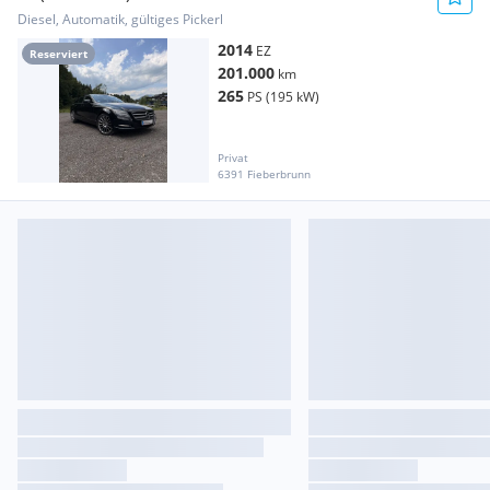
Shooting Brake
Diesel, Automatik, gültiges Pickerl
2014
EZ
Reserviert
201.000
km
265
PS (195 kW)
Privat
6391 Fieberbrunn