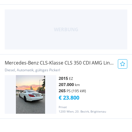
Mercedes-Benz CLS-Klasse CLS 350 CDI AMG Line
2015
Diesel, Automatik, gültiges Pickerl
2015
EZ
207.000
km
265
PS (195 kW)
€ 23.800
Privat
1200 Wien, 20. Bezirk, Brigittenau