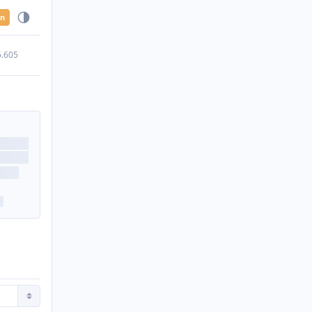
en
5.605