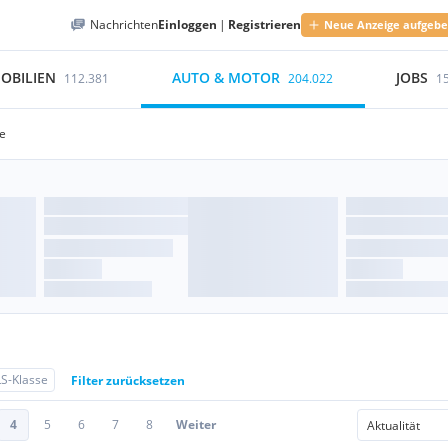
Nachrichten
Einloggen
|
Registrieren
Neue Anzeige aufgeb
OBILIEN
AUTO & MOTOR
JOBS
112.381
204.022
1
e
S-Klasse
Filter zurücksetzen
4
5
6
7
8
Weiter