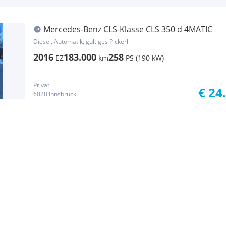
Mercedes-Benz CLS-Klasse CLS 350 d 4MATIC
Diesel, Automatik, gültiges Pickerl
2016
183.000
258
EZ
km
PS (190 kW)
Privat
€ 24
6020 Innsbruck