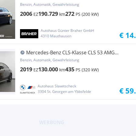
AIR Leder AUT BiXenon Navi Xenon
Benzin, Automatik, Gewährleistung
2006
190.729
272
EZ
km
PS (200 kW)
Autohaus Günter Braher GmbH
€ 14
4310 Mauthausen
Mercedes-Benz CLS-Klasse CLS 53 AMG
4MATIC+
Benzin, Automatik, Gewährleistung
2019
130.000
435
EZ
km
PS (320 kW)
Autohaus Slawitscheck
€ 59
3304 St. Georgen am Ybbsfelde