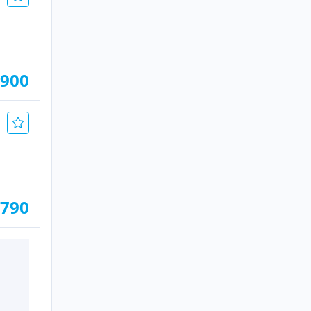
.900
.790