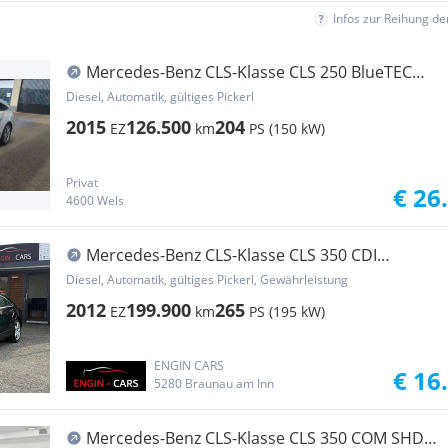
Infos zur Reihung d
Mercedes-Benz CLS-Klasse CLS 250 BlueTEC
Shooting Brake Aut.
Diesel, Automatik, gültiges Pickerl
2015
126.500
204
EZ
km
PS (150 kW)
Privat
€ 26
4600 Wels
Mercedes-Benz CLS-Klasse CLS 350 CDI
BlueEfficiency 4MATIC Aut. DPF
Diesel, Automatik, gültiges Pickerl, Gewährleistung
2012
199.900
265
EZ
km
PS (195 kW)
ENGIN CARS
€ 16
5280 Braunau am Inn
Mercedes-Benz CLS-Klasse CLS 350 COM SHD