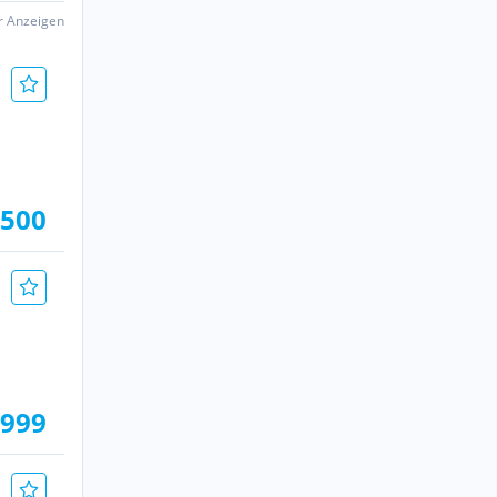
er Anzeigen
.500
.999