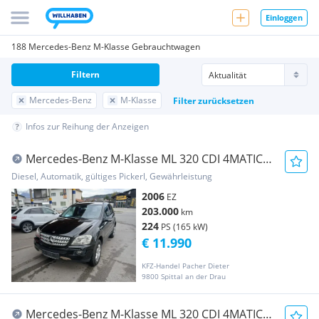
Einloggen
188 Mercedes-Benz M-Klasse Gebrauchtwagen
Filtern
Mercedes-Benz
M-Klasse
Filter zurücksetzen
Infos zur Reihung der Anzeigen
Mercedes-Benz M-Klasse ML 320 CDI 4MATIC
Aut.
Diesel, Automatik, gültiges Pickerl, Gewährleistung
2006
EZ
203.000
km
224
PS (165 kW)
€ 11.990
KFZ-Handel Pacher Dieter
9800 Spittal an der Drau
Mercedes-Benz M-Klasse ML 320 CDI 4MATIC