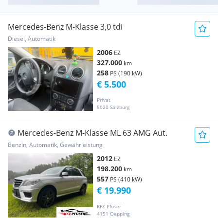
Mercedes-Benz M-Klasse 3,0 tdi
Diesel, Automatik
2006
EZ
327.000
km
258
PS (190 kW)
€ 5.500
Privat
5020 Salzburg
Mercedes-Benz M-Klasse ML 63 AMG Aut.
Benzin, Automatik, Gewährleistung
2012
EZ
198.200
km
557
PS (410 kW)
€ 19.990
KFZ Pfoser
4151 Oepping