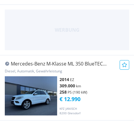
Mercedes-Benz M-Klasse ML 350 BlueTEC
4MATIC A-Edition Aut.
Diesel, Automatik, Gewährleistung
2014
EZ
309.000
km
258
PS (190 kW)
€ 12.990
KFZ JANISCH
8200 Gleisdorf