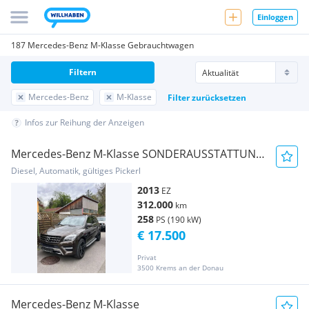
Einloggen
187 Mercedes-Benz M-Klasse Gebrauchtwagen
Filtern
Mercedes-Benz
M-Klasse
Filter zurücksetzen
Infos zur Reihung der Anzeigen
Mercedes-Benz M-Klasse SONDERAUSSTATTUNG
ML350 CDI BLUETEC 4-MATIC
Diesel, Automatik, gültiges Pickerl
2013
EZ
312.000
km
258
PS (190 kW)
€ 17.500
Privat
3500 Krems an der Donau
Mercedes-Benz M-Klasse