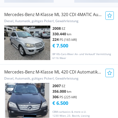
Mercedes-Benz M-Klasse ML 320 CDI 4MATIC Aut.
DPF
Diesel, Automatik, gültiges Pickerl, Gewährleistung
2008
EZ
330.440
km
224
PS (165 kW)
€ 7.500
BP Kfz-Cars-Weer An- und Verkauf/ Vermittlung
6116 Weer
Mercedes-Benz M-Klasse ML 420 CDI Automatik
DPF, Pickerl
Diesel, Automatik, gültiges Pickerl, Gewährleistung
2007
EZ
356.000
km
306
PS (225 kW)
€ 6.500
CBM-carbasics & more e.U.
1230 Wien, 23. Bezirk, Liesing