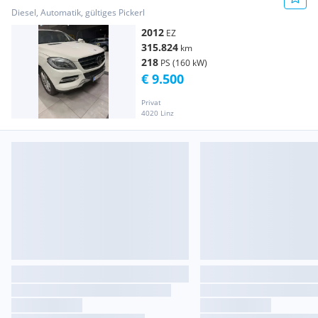
Diesel, Automatik, gültiges Pickerl
2012
EZ
315.824
km
218
PS (160 kW)
€ 9.500
Privat
4020 Linz