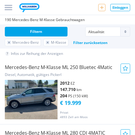
Einloggen
190 Mercedes-Benz M-Klasse Gebrauchtwagen
Filtern
Mercedes-Benz
M-Klasse
Filter zurücksetzen
Infos zur Reihung der Anzeigen
Mercedes-Benz M-Klasse ML 250 Bluetec 4Matic
Diesel, Automatik, gültiges Pickerl
2012
EZ
147.710
km
204
PS (150 kW)
€ 19.999
Privat
4893 Zell am Moos
Mercedes-Benz M-Klasse ML 280 CDI 4MATIC