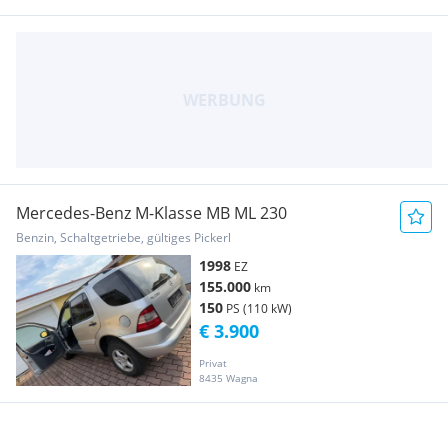
Mercedes-Benz M-Klasse MB ML 230
Benzin, Schaltgetriebe, gültiges Pickerl
1998
EZ
155.000
km
150
PS (110 kW)
€ 3.900
Privat
8435 Wagna