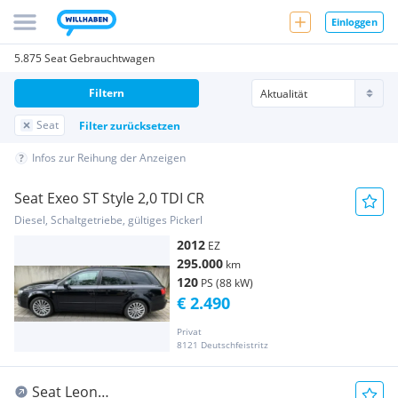
Einloggen
5.875 Seat Gebrauchtwagen
Filtern
Seat
Filter zurücksetzen
Infos zur Reihung der Anzeigen
Seat Exeo ST Style 2,0 TDI CR
Diesel, Schaltgetriebe, gültiges Pickerl
2012
EZ
295.000
km
120
PS (88 kW)
€ 2.490
Privat
8121 Deutschfeistritz
Seat Leon