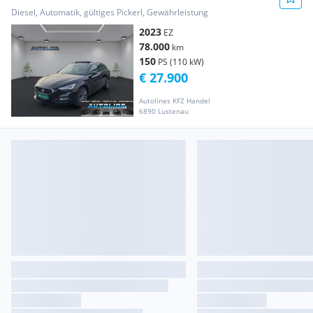
SP*Xcellence*TDI*DSG*PANO*LED*NAVI
Diesel, Automatik, gültiges Pickerl, Gewährleistung
2023
EZ
78.000
km
150
PS (110 kW)
€ 27.900
Autolines KFZ Handel
6890 Lustenau