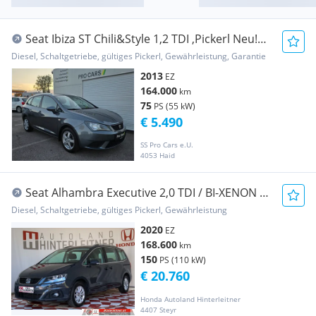
Seat Ibiza ST Chili&Style 1,2 TDI ,Pickerl Neu!
Andr...
Diesel, Schaltgetriebe, gültiges Pickerl, Gewährleistung, Garantie
2013
EZ
164.000
km
75
PS (55 kW)
€ 5.490
SS Pro Cars e.U.
4053 Haid
Seat Alhambra Executive 2,0 TDI / BI-XENON /
NAVI / PDC
Diesel, Schaltgetriebe, gültiges Pickerl, Gewährleistung
2020
EZ
168.600
km
150
PS (110 kW)
€ 20.760
Honda Autoland Hinterleitner
4407 Steyr