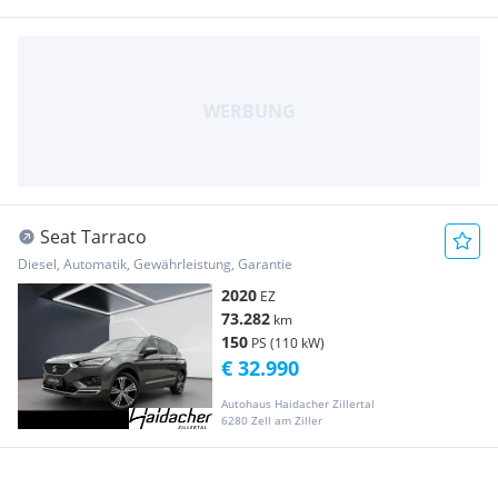
Seat Tarraco
Diesel, Automatik, Gewährleistung, Garantie
2020
EZ
73.282
km
150
PS (110 kW)
€ 32.990
Autohaus Haidacher Zillertal
6280 Zell am Ziller