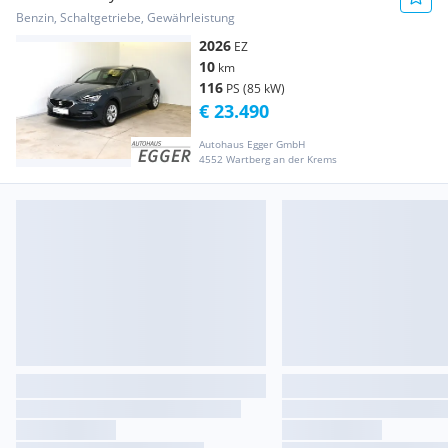
Benzin, Schaltgetriebe, Gewährleistung
2026
EZ
10
km
116
PS (85 kW)
€ 23.490
Autohaus Egger GmbH
4552 Wartberg an der Krems