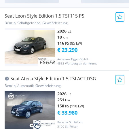
Seat Leon Style Edition 1.5 TSI 115 PS
Benzin, Schaltgetriebe, Gewährleistung
2026
EZ
10
km
116
PS (85 kW)
€ 23.290
Autohaus Egger GmbH
4552 Wartberg an der Krems
Seat Ateca Style Edition 1.5 TSI ACT DSG
Benzin, Automatik, Gewährleistung
2026
EZ
251
km
150
PS (110 kW)
€ 33.980
Porsche St. Pölten
3100 St. Pölten