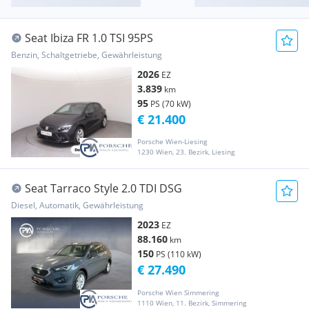
Seat Ibiza FR 1.0 TSI 95PS
Benzin, Schaltgetriebe, Gewährleistung
2026
EZ
3.839
km
95
PS (70 kW)
€ 21.400
Porsche Wien-Liesing
1230 Wien, 23. Bezirk, Liesing
Seat Tarraco Style 2.0 TDI DSG
Diesel, Automatik, Gewährleistung
2023
EZ
88.160
km
150
PS (110 kW)
€ 27.490
Porsche Wien Simmering
1110 Wien, 11. Bezirk, Simmering