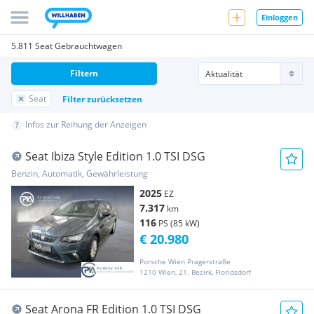
Einloggen
5.811 Seat Gebrauchtwagen
Filtern
Seat
Filter zurücksetzen
Infos zur Reihung der Anzeigen
Seat Ibiza Style Edition 1.0 TSI DSG
Benzin, Automatik, Gewährleistung
2025
EZ
7.317
km
116
PS (85 kW)
€ 20.980
Porsche Wien Pragerstraße
1210 Wien, 21. Bezirk, Floridsdorf
Seat Arona FR Edition 1.0 TSI DSG