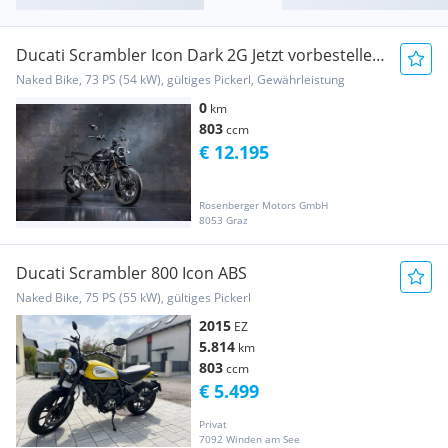
Ducati Scrambler Icon Dark 2G Jetzt vorbestellen
!
Naked Bike, 73 PS (54 kW), gültiges Pickerl, Gewährleistung
0
km
803
ccm
€ 12.195
Rosenberger Motors GmbH
8053 Graz
Ducati Scrambler 800 Icon ABS
Naked Bike, 75 PS (55 kW), gültiges Pickerl
2015
EZ
5.814
km
803
ccm
€ 5.499
Privat
7092 Winden am See