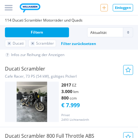
Einloggen
114 Ducati Scrambler Motorräder und Quads
Filtern
Ducati
Scrambler
Filter zurücksetzen
Infos zur Reihung der Anzeigen
Ducati Scrambler
Cafe Racer, 73 PS (54 kW), gültiges Pickerl
2017
EZ
3.000
km
800
ccm
€ 7.999
Privat
2493 Lichtenwörth
Ducati Scrambler 800 Full Throttle ABS