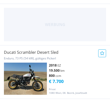
Ducati Scrambler Desert Sled
Enduro, 73 PS (54 kW), gültiges Pickerl
2018
EZ
19.500
km
800
ccm
€ 7.700
Privat
1080 Wien, 08. Bezirk, Josefstadt