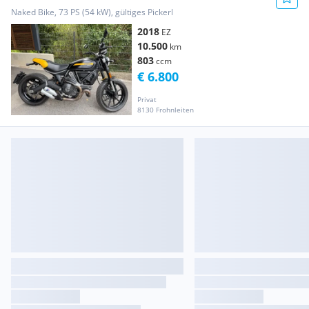
Naked Bike, 73 PS (54 kW), gültiges Pickerl
2018
EZ
10.500
km
803
ccm
€ 6.800
Privat
8130 Frohnleiten