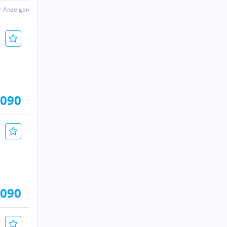
er Anzeigen
.090
.090