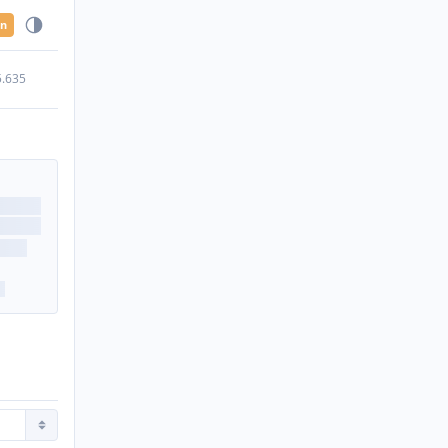
en
5.635