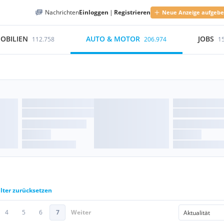
Nachrichten
Einloggen
|
Registrieren
Neue Anzeige aufgeb
OBILIEN
AUTO & MOTOR
JOBS
112.758
206.974
1
ilter zurücksetzen
4
5
6
7
Weiter