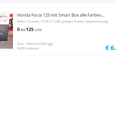
Honda Forza 125 mit Smart Box alle Farben
Lagernd
Roller / Scooter, 15 PS (11 kW), gültiges Pickerl, Gewährleistung
0
125
km
ccm
Auto + Motorrad Moriggl
€ 6
6020 Innsbruck