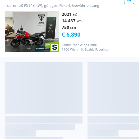
Tourer, 58 PS (43 kW), gültiges Pickerl, Gewährleistung
2021
EZ
14.437
km
750
ccm
€ 6.890
Sonnleitner Wien GmbH
1100 Wien, 10. Bezirk, Favoriten