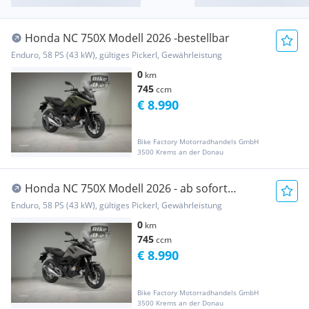
Honda NC 750X Modell 2026 -bestellbar
Enduro, 58 PS (43 kW), gültiges Pickerl, Gewährleistung
0
km
745
ccm
€ 8.990
Bike Factory Motorradhandels GmbH
3500 Krems an der Donau
Honda NC 750X Modell 2026 - ab sofort
bestellbar
Enduro, 58 PS (43 kW), gültiges Pickerl, Gewährleistung
0
km
745
ccm
€ 8.990
Bike Factory Motorradhandels GmbH
3500 Krems an der Donau