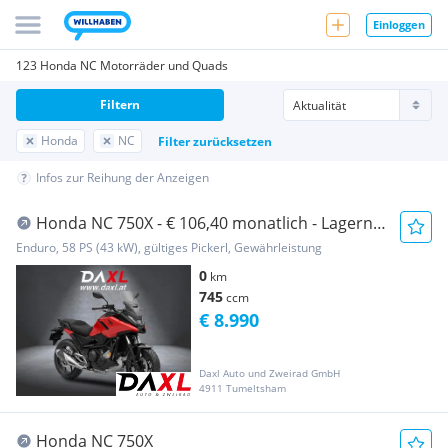
Einloggen
123 Honda NC Motorräder und Quads
Filtern
Honda
NC
Filter zurücksetzen
Infos zur Reihung der Anzeigen
Honda NC 750X - € 106,40 monatlich - Lagernd
- MODELL ...
Enduro, 58 PS (43 kW), gültiges Pickerl, Gewährleistung
0
km
745
ccm
€ 8.990
Daxl Auto und Zweirad GmbH
4911 Tumeltsham
Honda NC 750X