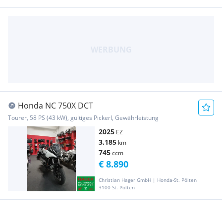
Honda NC 750X DCT
Tourer, 58 PS (43 kW), gültiges Pickerl, Gewährleistung
2025
EZ
3.185
km
745
ccm
€ 8.890
Christian Hager GmbH | Honda-St. Pölten
3100 St. Pölten