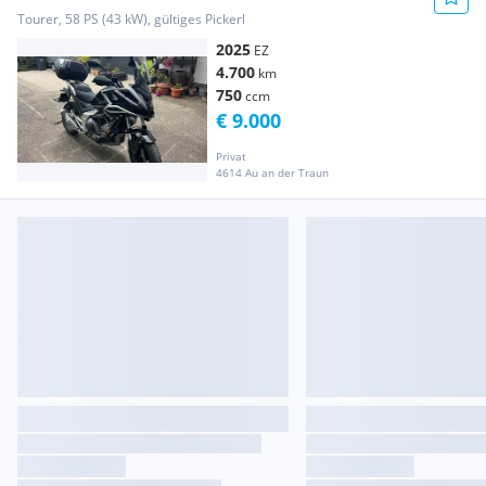
Tourer, 58 PS (43 kW), gültiges Pickerl
2025
EZ
4.700
km
750
ccm
€ 9.000
Privat
4614 Au an der Traun