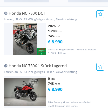
Honda NC 750X DCT
Tourer, 58 PS (43 kW), gültiges Pickerl, Gewährleistung
2026
EZ
1.200
km
745
ccm
€ 8.990
Christian Hager GmbH | Honda-St. Pölten
3100 St. Pölten
Honda NC 750X 1 Stück Lagernd
Tourer, 58 PS (43 kW), gültiges Pickerl, Gewährleistung
0
km
745
ccm
€ 8.990
Bike Factory Motorradhandels GmbH
3500 Krems an der Donau