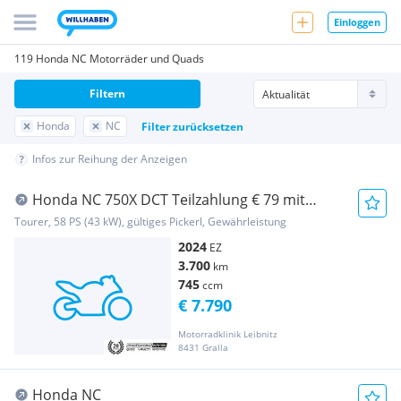
Einloggen
119 Honda NC Motorräder und Quads
Filtern
Honda
NC
Filter zurücksetzen
Infos zur Reihung der Anzeigen
Honda NC 750X DCT Teilzahlung € 79 mit
Garantie
Tourer, 58 PS (43 kW), gültiges Pickerl, Gewährleistung
2024
EZ
3.700
km
745
ccm
€ 7.790
Motorradklinik Leibnitz
8431 Gralla
Honda NC