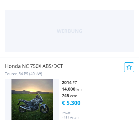
Honda NC 750X ABS/DCT
Tourer, 54 PS (40 kW)
2014
EZ
14.000
km
745
ccm
€ 5.300
Privat
4481 Asten