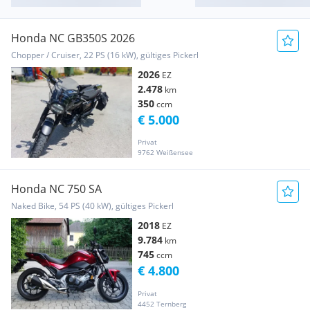
Honda NC GB350S 2026
Chopper / Cruiser, 22 PS (16 kW), gültiges Pickerl
2026
EZ
2.478
km
350
ccm
€ 5.000
Privat
9762 Weißensee
Honda NC 750 SA
Naked Bike, 54 PS (40 kW), gültiges Pickerl
2018
EZ
9.784
km
745
ccm
€ 4.800
Privat
4452 Ternberg