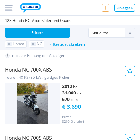
Einloggen
123 Honda NC Motorräder und Quads
Filtern
Honda
NC
Filter zurücksetzen
Infos zur Reihung der Anzeigen
Honda NC 700X ABS
Tourer, 48 PS (35 kW), gültiges Pickerl
2012
EZ
31.000
km
670
ccm
€ 3.690
Privat
8200 Gleisdorf
Honda NC 700S ABS