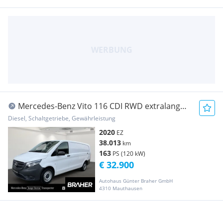
Mercedes-Benz Vito 116 CDI RWD extralang
Base AHK Transporter / Kastenwagen
Diesel, Schaltgetriebe, Gewährleistung
2020
EZ
38.013
km
163
PS (120 kW)
€ 32.900
Autohaus Günter Braher GmbH
4310 Mauthausen