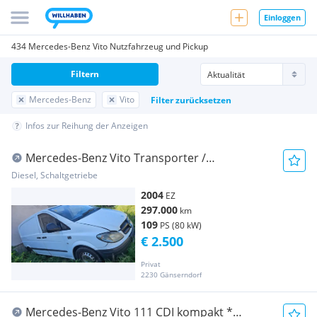
Einloggen
434 Mercedes-Benz Vito Nutzfahrzeug und Pickup
Filtern
Mercedes-Benz
Vito
Filter zurücksetzen
Infos zur Reihung der Anzeigen
Mercedes-Benz Vito Transporter /
Kastenwagen
Diesel, Schaltgetriebe
2004
EZ
297.000
km
109
PS (80 kW)
€ 2.500
Privat
2230 Gänserndorf
Mercedes-Benz Vito 111 CDI kompakt *