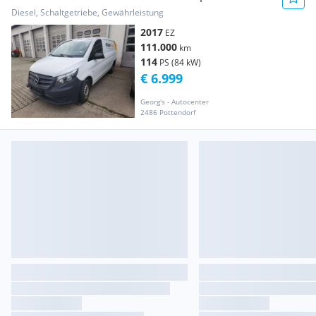
Klimaanlage * Transporter / Kastenwagen
Diesel, Schaltgetriebe, Gewährleistung
2017
EZ
111.000
km
114
PS (84 kW)
€ 6.999
Georg's - Autocenter
2486 Pottendorf