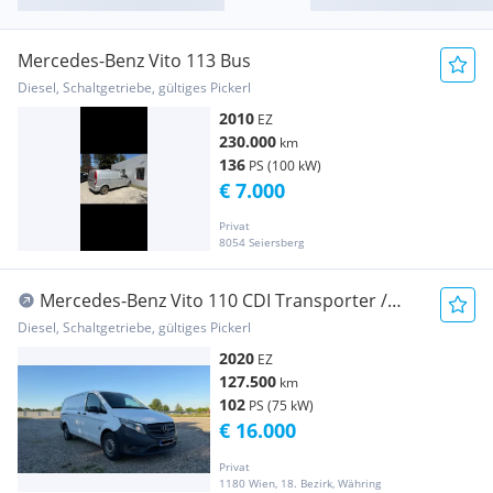
Mercedes-Benz Vito 113 Bus
Diesel, Schaltgetriebe, gültiges Pickerl
2010
EZ
230.000
km
136
PS (100 kW)
€ 7.000
Privat
8054 Seiersberg
Mercedes-Benz Vito 110 CDI Transporter /
Kastenwagen
Diesel, Schaltgetriebe, gültiges Pickerl
2020
EZ
127.500
km
102
PS (75 kW)
€ 16.000
Privat
1180 Wien, 18. Bezirk, Währing