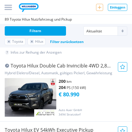
Einloggen
89 Toyota Hilux Nutzfahrzeug und Pickup
Filtern
Toyota
Hilux
Filter zurücksetzen
Infos zur Reihung der Anzeigen
Toyota Hilux Double Cab Invincible 4WD 2,8
MHEV |bei 2... Pickup
Hybrid Elektro/Diesel, Automatik, gültiges Pickerl, Gewährleistung
200
km
204
PS (150 kW)
€ 80.990
Auto Auer GmbH
3494 Stratzdorf
Toyota Hilux EV 54kWh Executive Pickup