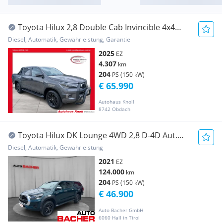
Toyota Hilux 2,8 Double Cab Invincible 4x4
Automatik Transporter / Kastenwagen
Diesel, Automatik, Gewährleistung, Garantie
2025
EZ
4.307
km
204
PS (150 kW)
€ 65.990
Autohaus Knoll
8742 Obdach
Toyota Hilux DK Lounge 4WD 2,8 D-4D Aut.
Pickup
Diesel, Automatik, Gewährleistung
2021
EZ
124.000
km
204
PS (150 kW)
€ 46.900
Auto Bacher GmbH
6060 Hall in Tirol