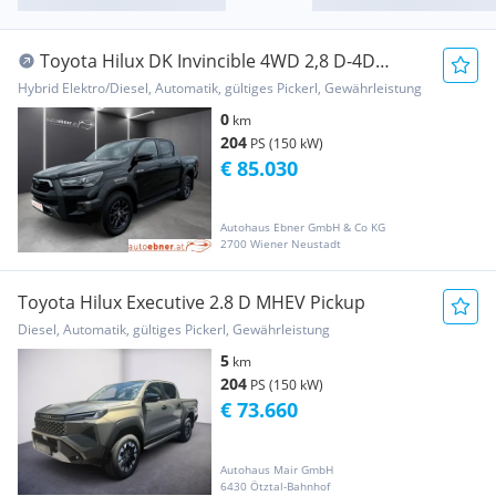
Toyota Hilux DK Invincible 4WD 2,8 D-4D
MHEV Aut. Pickup
Hybrid Elektro/Diesel, Automatik, gültiges Pickerl, Gewährleistung
0
km
204
PS (150 kW)
€ 85.030
Autohaus Ebner GmbH & Co KG
2700 Wiener Neustadt
Toyota Hilux Executive 2.8 D MHEV Pickup
Diesel, Automatik, gültiges Pickerl, Gewährleistung
5
km
204
PS (150 kW)
€ 73.660
Autohaus Mair GmbH
6430 Ötztal-Bahnhof