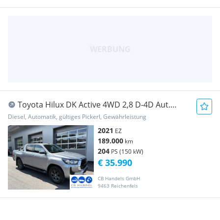
Toyota Hilux DK Active 4WD 2,8 D-4D Aut.
Pickup
Diesel, Automatik, gültiges Pickerl, Gewährleistung
2021
EZ
189.000
km
204
PS (150 kW)
€ 35.990
CB Handels GmbH
9463 Reichenfels