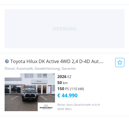
Toyota Hilux DK Active 4WD 2,4 D-4D Aut.
Transporter / Kastenwagen
Diesel, Automatik, Gewährleistung, Garantie
2026
EZ
50
km
150
PS (110 kW)
€ 44.990
Reiter Auto Gesellschaft m.b.H.
4600 Wels