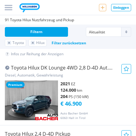
Einloggen
91 Toyota Hilux Nutzfahrzeug und Pickup
Filtern
Toyota
Hilux
Filter zurücksetzen
Infos zur Reihung der Anzeigen
Toyota Hilux DK Lounge 4WD 2,8 D-4D Aut.
Pickup
Diesel, Automatik, Gewährleistung
2021
EZ
Premium
124.000
km
204
PS (150 kW)
€ 46.900
Auto Bacher GmbH
6060 Hall in Tirol
Toyota Hilux 2,4 D-4D Pickup