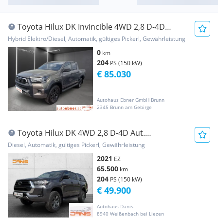
Toyota Hilux DK Invincible 4WD 2,8 D-4D
MHEV Aut. Pickup
Hybrid Elektro/Diesel, Automatik, gültiges Pickerl, Gewährleistung
0
km
204
PS (150 kW)
€ 85.030
Autohaus Ebner GmbH Brunn
2345 Brunn am Gebirge
Toyota Hilux DK 4WD 2,8 D-4D Aut.
AHV/NAVI/Hardtop/ Pickup
Diesel, Automatik, gültiges Pickerl, Gewährleistung
2021
EZ
65.500
km
204
PS (150 kW)
€ 49.900
Autohaus Danis
8940 Weißenbach bei Liezen