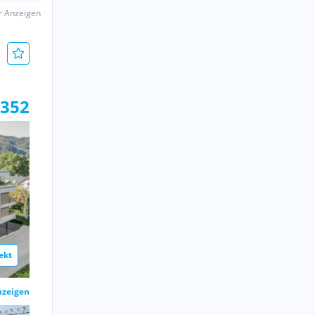
er Anzeigen
.352
ekt
nzeigen