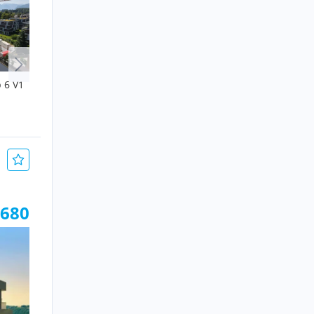
Alle anzeigen
 6 V1
Etage 1. OG/Top 9
77 m², 3 Zimmer
€ 588.000
.680