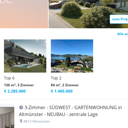
zum Proj
Alle a
Top 6
Top 2
136 m², 3 Zimmer
84 m², 2 Zimmer
€ 2.285.000
€ 1.485.000
3-Zimmer - SÜDWEST - GARTENWOHNUNG in
Altmünster - NEUBAU - zentrale Lage
4813 Altmünster