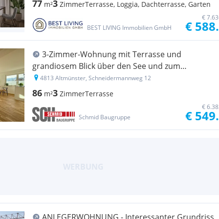
77
3
m²
Zimmer
Terrasse, Loggia, Dachterrasse, Garten
€ 7.6
€ 588
BEST LIVING Immobilien GmbH
3-Zimmer-Wohnung mit Terrasse und
grandiosem Blick über den See und zum
Traunstein! UNMÖBLIERT, ERSTBEZUG &
4813 Altmünster, Schneidermannweg 12
PROVISIONSFREI!
86
3
m²
Zimmer
Terrasse
€ 6.3
€ 549
Schmid Baugruppe
ANLEGERWOHNUNG - Interessanter Grundriss