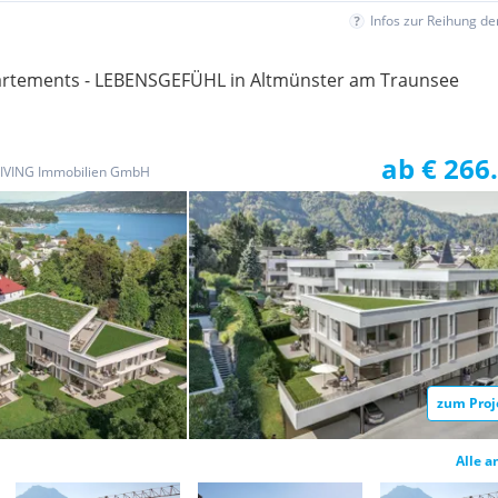
Infos zur Reihung d
tements - LEBENSGEFÜHL in Altmünster am Traunsee
ab € 266
LIVING Immobilien GmbH
zum Proj
Alle a