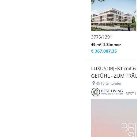
3775/1391
49 m², 2 Zimmer
€ 367.007,35
LUXUSOBJEKT mit 6
GEFÜHL - ZUM TR
4810 Gmunden
BEST 