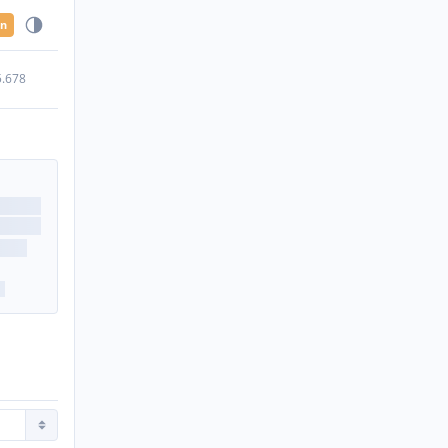
en
5.678