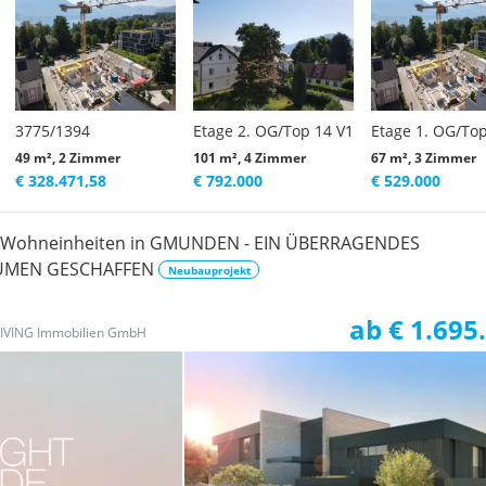
3775/1394
Etage 2. OG/Top 14 V1
Etage 1. OG/Top
49 m², 2 Zimmer
101 m², 4 Zimmer
67 m², 3 Zimmer
€ 328.471,58
€ 792.000
€ 529.000
 Wohneinheiten in GMUNDEN - EIN ÜBERRAGENDES
ÄUMEN GESCHAFFEN
Neubauprojekt
ab € 1.695
LIVING Immobilien GmbH