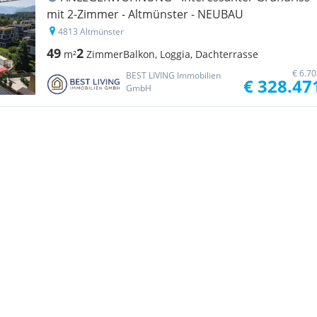
mit 2-Zimmer - Altmünster - NEUBAU
4813 Altmünster
49
2
m²
Zimmer
Balkon, Loggia, Dachterrasse
€ 6.7
BEST LIVING Immobilien
€ 328.47
GmbH