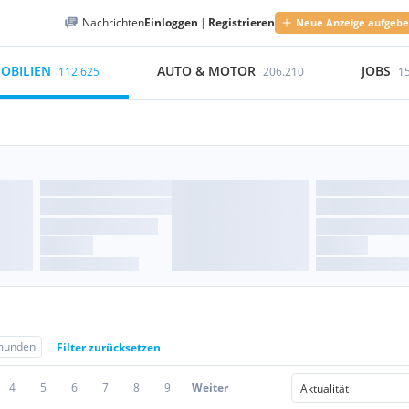
Nachrichten
Einloggen
|
Registrieren
Neue Anzeige aufgeb
OBILIEN
AUTO & MOTOR
JOBS
112.625
206.210
1
unden
Filter zurücksetzen
4
5
6
7
8
9
Weiter