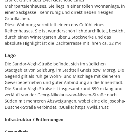
Mehrparteienhauses. Sie liegt in einer tollen Wohnanlage, in
einer Sackgasse - sehr ruhig und direkt neben riesigen
Grünflächen.
Diese Wohnung vermittelt einem das Gefühl eines
Reihenhauses. Sie ist wunderschön lichtdurchflutet, besticht
durch einen Wintergarten über 2 Stockwerke und das
absolute Highlight ist die Dachterrasse mit ihren ca. 32 m²!
Lage
Durch den Eingangsbereich gelangen Sie in das WC, den
Abstellraum, das Bad, 1 Schlafzimmer und in den
Die Sandor-Vegh-Straße befindet sich im südlichen
geräumigen Wohn-Essbereich mit offener Küche, dem
Stadtgebiet von Salzburg, im Stadtteil Gneis bzw. Morzg. Die
Wintergarten und die Treppe in das Obergeschoß. Das
Gegend gilt als ruhige Wohn- und Mischlage mit kleineren
Obergeschoß weist zusätzlich 2 große Schlafzimmer und den
Gewerbebetrieben und guter Anbindung an die Innenstadt.
Zugang zur Dachterrasse auf.
Die Sandor-Vegh-Straße ist insgesamt rund 390 m lang und
verläuft von der Georg-Nikolaus-von-Nissen-Straße nach
Weiters ist der Wohnung ein Kellerabteil und ein
Süden mit mehreren Abzweigungen, wobei eine die Josepha-
Tiefgaragenstellplatz mit Wallbox zugeordnet.
Duschek-Straße verbindet. (Quelle: https://wiki.sn.at)
Infrastruktur / Entfernungen
Wenn Sie nähere Informationen wünschen, freuen wir uns
Gesundheit