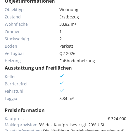
Objektinformationen
Objekttyp
Wohnung
Zustand
Erstbezug
Wohnfläche
33,82 m²
Zimmer
1
Stockwerk(e)
2
Böden
Parkett
Verfügbar
Q2 2026
Heizung
Fußbodenheizung
Ausstattung und Freiflächen
Keller
Barrierefrei
Fahrstuhl
Loggia
5,84 m²
Preisinformation
Kaufpreis
€ 324.000
Maklerprovision:
3% des Kaufpreises zzgl. 20% USt.
Zusatzinformation:
Die künftigen Betriebskosten werden auf