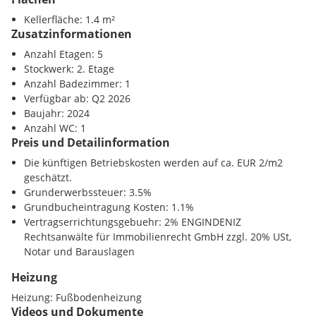
Gebäudes entsprechende Gesamtenergieeffizienz als
Arzt <250m
vereinbart. Wir übernehmen keinerlei Gewähr oder Haftung
Kellerfläche: 1.4 m²
Apotheke <250m
Zusatzinformationen
für die tatsächliche Energieeffizienz der angebotenen
Klinik <250m
Immobilie.
Krankenhaus <1250m
Anzahl Etagen: 5
Stockwerk: 2. Etage
Wir weisen darauf hin, dass zwischen dem Vermittler und
Kinder / Schulen
Anzahl Badezimmer: 1
dem zu vermittelnden Dritten ein familiäres oder
Schule <250m
Verfügbar ab: Q2 2026
wirtschaftliches Naheverhältnis besteht.
Kindergarten <250m
Baujahr: 2024
Universität <500m
Anzahl WC: 1
Der Vermittler ist als Doppelmakler tätig.
Preis und Detailinformation
Höhere Schule <1000m
Die künftigen Betriebskosten werden auf ca. EUR 2/m2
Nahversorgung
geschätzt.
Supermarkt <250m
Grunderwerbssteuer: 3.5%
Bäckerei <250m
Grundbucheintragung Kosten: 1.1%
Einkaufszentrum <1000m
Vertragserrichtungsgebuehr: 2% ENGINDENIZ
Rechtsanwälte für Immobilienrecht GmbH zzgl. 20% USt,
Verkehr
Notar und Barauslagen
U-Bahn <750m
Bahnhof <750m
Heizung
Autobahnanschluss <4000m
Heizung:
Fußbodenheizung
Videos und Dokumente