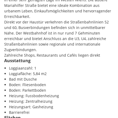
Außenbeschattung
sorgen für Ruhe, Energieeffizienz und
Mariahilfer Straße bietet eine ideale Kombination aus
hohen Wohnkomfort.
urbanem Leben, Einkaufsmöglichkeiten und hervorragender
Erreichbarkeit.
Das
Badezimmer
ist mit
hochwertigen Armaturen und
Direkt vor der Haustür verkehren die Straßenbahnlinien 52
Materialien
ausgestattet und fügt sich harmonisch in das
und 60, Busverbindungen befinden sich in unmittelbarer
moderne Gesamtbild ein. Eine
Fußbodenheizung
sorgt
Nähe. Der Westbahnhof ist in nur rund 7 Gehminuten
ganzjährig für ein angenehmes Raumklima.
erreichbar und bietet Anschluss an die U3, U4, zahlreiche
Straßenbahnlinien sowie regionale und internationale
Durch die Kombination aus
qualitativer Ausstattung,
Zugverbindungen.
kompakter Wohnfläche und hervorragender Lage
eignet
Zahlreiche Shops, Restaurants und Cafés liegen direkt
sich diese Einheit ideal als
Serviced Apartment, Business-
Ausstattung
entlang der Mariahilfer Straße. Schloss Schönbrunn und die
Wohnung oder touristische Beherbergung
mit langfristig
Wiener Innenstadt sind rasch erreichbar - eine attraktive
Loggiaanzahl: 1
stabiler Nachfrage.
Lage für Beherbergung und Kurzzeitvermietung mit hoher
Loggiafläche: 5,84 m2
Nachfrage.
Bad mit Dusche
Boden: Fliesenboden
Region:
Schönbrunn, Westbahnhof
Boden: Parkettboden
Hinweis gemäß Energieausweisvorlagegesetz: Ein
Heizung: Fussbodenheizung
Energieausweis wurde vom Eigentümer bzw. Verkäufer, nach
Heizung: Zentralheizung
unserer Aufklärung über die generell geltende Vorlagepflicht,
Infrastruktur / Entfernungen
Heizungsart: Gasheizung
sowie Aufforderung zu seiner Erstellung noch nicht vorgelegt.
Barrierefrei
Daher gilt zumindest eine dem Alter und der Art des
Gesundheit
Flächen