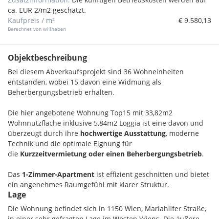
ca. EUR 2/m2 geschätzt.
Kaufpreis / m²
€ 9.580,13
Berechnet von willhaben
Objektbeschreibung
Bei diesem Abverkaufsprojekt sind 36 Wohneinheiten
entstanden, wobei 15 davon eine Widmung als
Beherbergungsbetrieb erhalten.
Die hier angebotene Wohnung Top15 mit 33,82m2
Wohnnutzfläche inklusive 5,84m2 Loggia ist eine davon und
überzeugt durch ihre
hochwertige Ausstattung
, moderne
Technik und die optimale Eignung für
die
Kurzzeitvermietung oder einen Beherbergungsbetrieb
.
Das
1-Zimmer-Apartment
ist effizient geschnitten und bietet
ein angenehmes Raumgefühl mit klarer Struktur.
Lage
Der
handgehobelte Echtholzparkettboden
verleiht dem
Wohnraum eine warme, edle Atmosphäre. Große Fenster
Die Wohnung befindet sich in 1150 Wien, Mariahilfer Straße,
mit
dreifach Verglasung
und
elektrischer
in einer sehr gefragten Lage im Westen Wiens. Die äußere