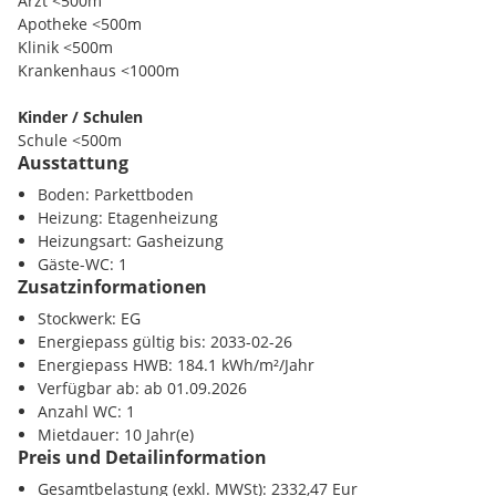
Arzt <500m
Herzen der Wiener Innenstadt. Sowohl der Stephansplatz mit
Apotheke <500m
den U-Bahn Linien U1 und U3 sowie der Schwedenplatz mit
Klinik <500m
den U-Bahn Linien U1,U3 und U4 sind in unter 5 Minuten
Krankenhaus <1000m
fußläufig zu erreichen. Die Geschäfte des täglichen Bedarfs
liegen mit der Rotenturmstraße, dem Hohen Markt sowie der
Kinder / Schulen
Kärntner Straße und dem Graben in unmittelbarer
Schule <500m
Umgebung.
Ausstattung
Kindergarten <1000m
Universität <500m
Boden: Parkettboden
Öffentliche Anbindung:
Höhere Schule <500m
Heizung: Etagenheizung
Heizungsart: Gasheizung
Buslinie: 1A, 2A, 3A
Nahversorgung
Gäste-WC: 1
Straßenbahnlinie: 2
Supermarkt <500m
Zusatzinformationen
U-Bahn: U1 und U3 "Stephansplatz"
Bäckerei <500m
Stockwerk: EG
Einkaufszentrum <1000m
Energiepass gültig bis: 2033-02-26
Nebenkosten:
Energiepass HWB: 184.1 kWh/m²/Jahr
Verkehr
Verfügbar ab: ab 01.09.2026
U-Bahn <500m
3 Bruttomonatsmiete Kaution
Anzahl WC: 1
Bahnhof <500m
3 Bruttomonatsmieten Provision
Mietdauer: 10 Jahr(e)
Autobahnanschluss <3500m
Preis und Detailinformation
Vergebührung
Sonstige
Gesamtbelastung (exkl. MWSt): 2332,47 Eur