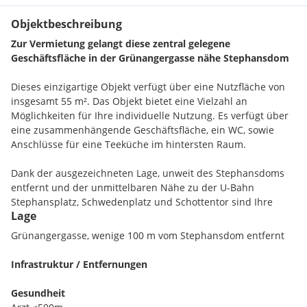
Objektbeschreibung
Zur Vermietung gelangt diese zentral gelegene
Geschäftsfläche in der Grünangergasse nähe Stephansdom
Dieses einzigartige Objekt verfügt über eine Nutzfläche von
insgesamt 55 m². Das Objekt bietet eine Vielzahl an
Möglichkeiten für Ihre individuelle Nutzung. Es verfügt über
eine zusammenhängende Geschäftsfläche, ein WC, sowie
Anschlüsse für eine Teeküche im hintersten Raum.
Dank der ausgezeichneten Lage, unweit des Stephansdoms
entfernt und der unmittelbaren Nähe zu der U-Bahn
Stephansplatz, Schwedenplatz und Schottentor sind Ihre
Lage
Kunden ideal an das Verkehrsnetz angebunden.
Besichtigungen müssen koordiniert werden da bis Ende
Grünangergasse, wenige 100 m vom Stephansdom entfernt
August noch vermietet ist.
Infrastruktur / Entfernungen
Lage:
Gesundheit
Die Wohnung liegt in der Grünangergasse, 1010 Wien, im