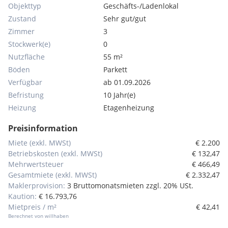
Objekttyp
Geschäfts-/Ladenlokal
Zustand
Sehr gut/gut
Zimmer
3
Stockwerk(e)
0
Nutzfläche
55 m²
Böden
Parkett
Verfügbar
ab 01.09.2026
Befristung
10 Jahr(e)
Heizung
Etagenheizung
Preisinformation
Miete (exkl. MWSt)
€ 2.200
Betriebskosten (exkl. MWSt)
€ 132,47
Mehrwertsteuer
€ 466,49
Gesamtmiete (exkl. MWSt)
€ 2.332,47
Maklerprovision:
3 Bruttomonatsmieten zzgl. 20% USt.
Kaution:
€ 16.793,76
Mietpreis / m²
€ 42,41
Berechnet von willhaben