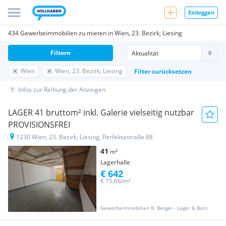
Einloggen
434 Gewerbeimmobilien zu mieten in Wien, 23. Bezirk, Liesing
Filtern
Wien
Wien, 23. Bezirk, Liesing
Filter zurücksetzen
Infos zur Reihung der Anzeigen
LAGER 41 bruttom² inkl. Galerie vielseitig nutzbar
PROVISIONSFREI
1230 Wien, 23. Bezirk, Liesing, Perfektastraße 88
41
m²
Lagerhalle
€ 642
€ 15,66/m²
Gewerbeimmobilien R. Berger - Lager & Büro