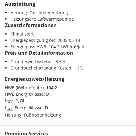
fGEE: 1,73
Ausstattung
Nahversorgung
Heizung: Fussbodenheizung
Die komplette Liegenschaft inklusive dem Trainingsraum ist
Supermarkt <500m
Heizungsart: Luftwärmepumpe
klimatisiert.
Bäckerei <1000m
Zusatzinformationen
KAUFPREIS: EUR 1.495.000,--
Klimatisiert
Verkehr
Energiepass gültig bis: 2035-05-14
Autobahnanschluss <2750m
jährliche MIETE: EUR 32.500,--
Energiepass HWB: 104.2 kWh/m²/Jahr
Bahnhof <1000m
Preis und Detailinformation
Flughafen <9500m
Der Vermittler ist als Doppelmakler tätig.
Grunderwerbssteuer: 3.5%
Sonstige
Grundbucheintragung Kosten: 1.1%
Bank <1000m
Energieausweis/Heizung
Post <1000m
Polizei <1250m
HWB (kWh/m²/Jahr):
104,2
HWB Energieklasse:
D
f
:
1,73
GEE
f
Energieklasse:
D
GEE
Heizung:
Fußbodenheizung
Premium Services