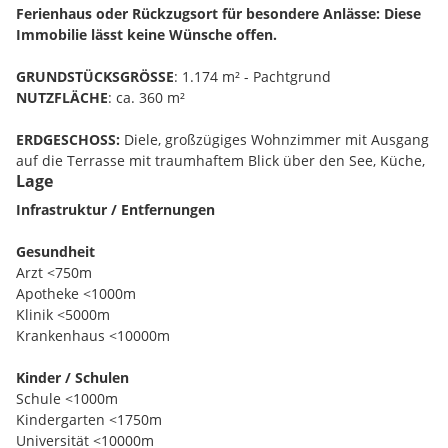
Ferienhaus oder Rückzugsort für besondere Anlässe: Diese
Immobilie lässt keine Wünsche offen.
GRUNDSTÜCKSGRÖSSE
: 1.174 m² - Pachtgrund
NUTZFLÄCHE
: ca. 360 m²
ERDGESCHOSS:
Diele, großzügiges Wohnzimmer mit Ausgang
auf die Terrasse mit traumhaftem Blick über den See, Küche,
Lage
Speis, WC;
Infrastruktur / Entfernungen
OBERSCHOSS:
Elternbereich mit Schlafzimmer, Bad und
Schrankraum, 2 Kinderzimmer, Badezimmer, WC;
Gesundheit
Arzt <750m
KELLEGESCHOSS:
Gästezimmer, Heimkino, Wellnessbereich,
Apotheke <1000m
Fitnessraum, jeweils mit Ausgang auf die überdachte
Klinik <5000m
Terrasse; Weinkeller, Technik;
Krankenhaus <10000m
NEBENGEBÄUDE:
Doppelgarage,
verglaster Trainingsraum,
Kinder / Schulen
Pavillon mit Whirlpool
Schule <1000m
Kindergarten <1750m
HEIZUNG
: neue Luftwärmepumpe HWB: 104,2 kwh/m²a
Universität <10000m