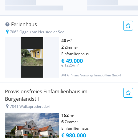
Ferienhaus
7063 Oggau am Neusiedler See
40
m²
2
Zimmer
Einfamilienhaus
€ 49.000
€ 1225/m²
AVI Allfinanz Vorsorge Immobilien GmbH
Provisionsfreies Einfamilienhaus im
Burgenlandstil
7041 Wulkaprodersdorf
152
m²
6
Zimmer
Einfamilienhaus
€ 980.000