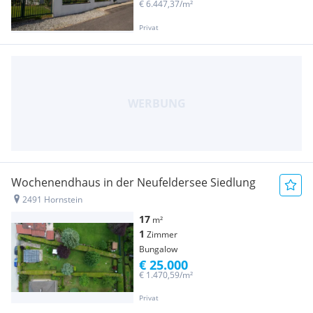
€ 6.447,37/m²
Privat
Wochenendhaus in der Neufeldersee Siedlung
2491 Hornstein
17
m²
1
Zimmer
Bungalow
€ 25.000
€ 1.470,59/m²
Privat