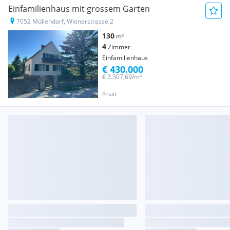
Einfamilienhaus mit grossem Garten
7052 Müllendorf, Wienerstrasse 2
130
m²
4
Zimmer
Einfamilienhaus
€ 430.000
€ 3.307,69/m²
Privat