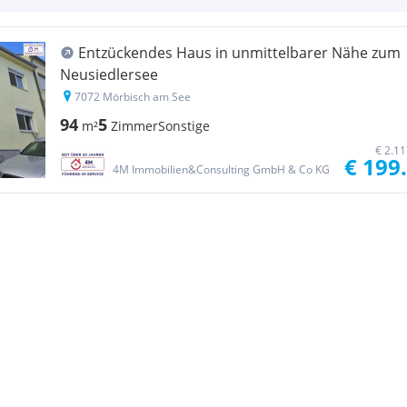
Entzückendes Haus in unmittelbarer Nähe zum
Neusiedlersee
7072 Mörbisch am See
94
5
m²
Zimmer
Sonstige
€ 2.1
€ 199
4M Immobilien&Consulting GmbH & Co KG