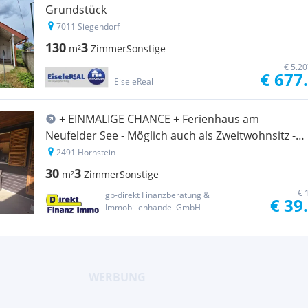
Grundstück
7011 Siegendorf
130
3
m²
Zimmer
Sonstige
€ 5.2
€ 677
EiseleReal
+ EINMALIGE CHANCE + Ferienhaus am
Neufelder See - Möglich auch als Zweitwohnsitz -
paar Minuten vom Badesee entfernt -
2491 Hornstein
Privatstraße um nur EUR 39.000,-
30
3
m²
Zimmer
Sonstige
€ 
gb-direkt Finanzberatung &
€ 39
Immobilienhandel GmbH