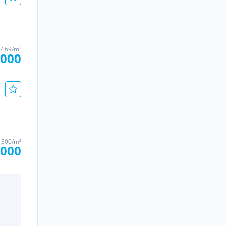
07,69/m²
.000
1300/m²
.000