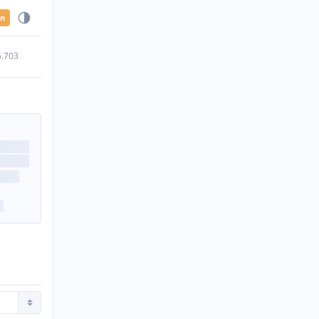
en
5.703