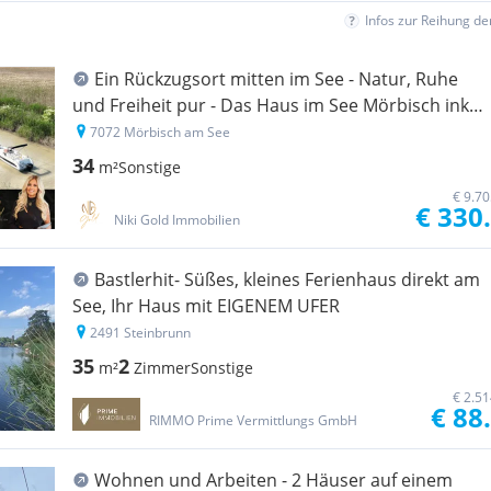
Infos zur Reihung d
Ein Rückzugsort mitten im See - Natur, Ruhe
und Freiheit pur - Das Haus im See Mörbisch inkl.
Motorboot
7072 Mörbisch am See
34
m²
Sonstige
€ 9.7
€ 330
Niki Gold Immobilien
Bastlerhit- Süßes, kleines Ferienhaus direkt am
See, Ihr Haus mit EIGENEM UFER
2491 Steinbrunn
35
2
m²
Zimmer
Sonstige
€ 2.5
€ 88
RIMMO Prime Vermittlungs GmbH
Wohnen und Arbeiten - 2 Häuser auf einem