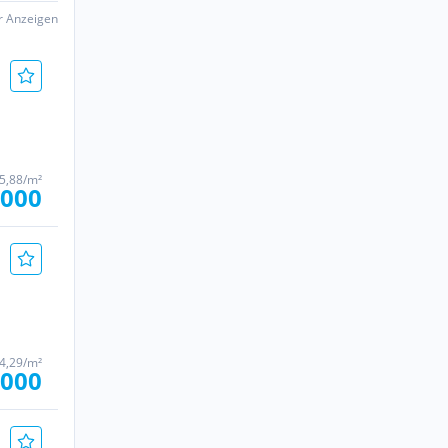
er Anzeigen
05,88/m²
.000
14,29/m²
.000