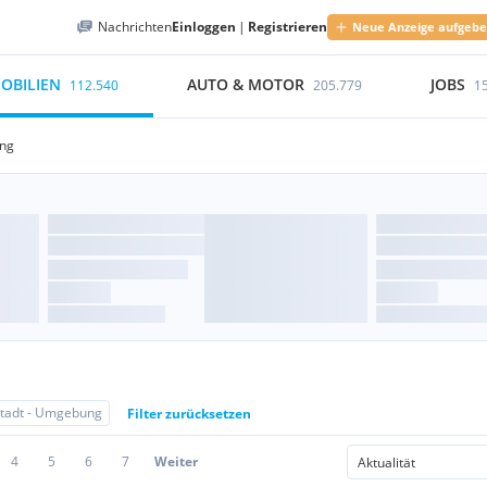
Nachrichten
Einloggen
|
Registrieren
Neue Anzeige aufgeb
OBILIEN
AUTO & MOTOR
JOBS
112.540
205.779
1
ung
stadt - Umgebung
Filter zurücksetzen
4
5
6
7
Weiter