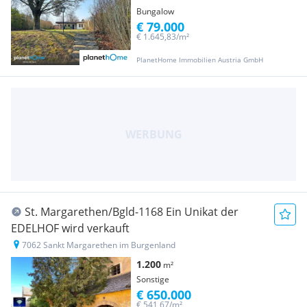
Bungalow
€ 79.000
€ 1.645,83/m²
PlanetHome Immobilien Austria GmbH
St. Margarethen/Bgld-1168 Ein Unikat der
EDELHOF wird verkauft
7062 Sankt Margarethen im Burgenland
1.200
m²
Sonstige
€ 650.000
€ 541,67/m²