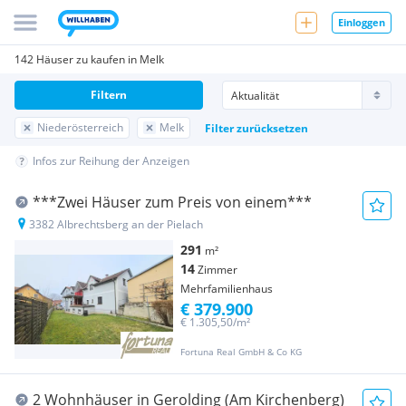
Einloggen
142 Häuser zu kaufen in Melk
Filtern
Niederösterreich
Melk
Filter zurücksetzen
Infos zur Reihung der Anzeigen
***Zwei Häuser zum Preis von einem***
3382 Albrechtsberg an der Pielach
291
m²
14
Zimmer
Mehrfamilienhaus
€ 379.900
€ 1.305,50/m²
Fortuna Real GmbH & Co KG
2 Wohnhäuser in Gerolding (Am Kirchenberg)