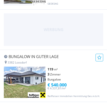
GEDESAG
BUNGALOW IN GUTER LAGE
3382 Loosdorf
119
m²
3
Zimmer
Bungalow
€ 540.000
€ 4.537,81/m²
Raiffeisen Immobilien Vermittlung Ges.m.b.H.