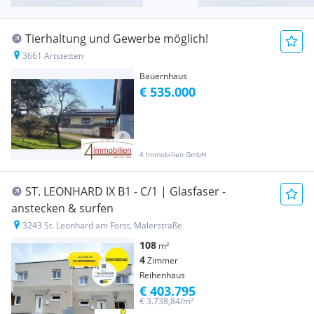
Tierhaltung und Gewerbe möglich!
3661 Artstetten
Bauernhaus
€ 535.000
4 Immobilien GmbH
ST. LEONHARD IX B1 - C/1 | Glasfaser -
anstecken & surfen
3243 St. Leonhard am Forst, Malerstraße
108
m²
4
Zimmer
Reihenhaus
€ 403.795
€ 3.738,84/m²