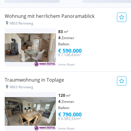
Wohnung mit herrlichem Panoramablick
9863 Rennweg
83
m²
4
Zimmer
Balkon
€ 590.000
€ 7.108,43/m²
Immo Royal
Traumwohnung in Toplage
9863 Rennweg
120
m²
4
Zimmer
Balkon
€ 790.000
€ 6.583,33/m²
Immo Royal