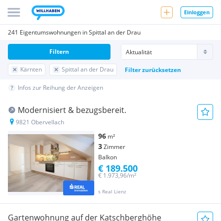
Einloggen
241 Eigentumswohnungen in Spittal an der Drau
Filtern
Kärnten
Spittal an der Drau
Filter zurücksetzen
Infos zur Reihung der Anzeigen
Modernisiert & bezugsbereit.
9821 Obervellach
96
m²
3
Zimmer
Balkon
€ 189.500
€ 1.973,96/m²
s Real Lienz
Gartenwohnung auf der Katschberghöhe