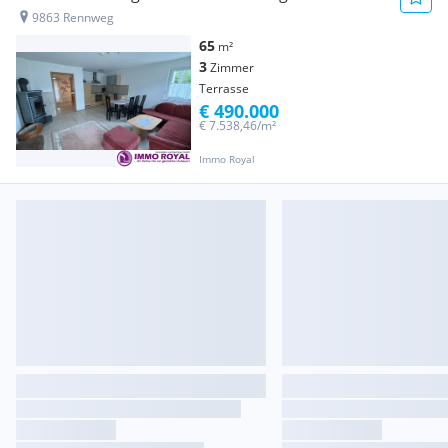
9863 Rennweg
65
m²
3
Zimmer
Terrasse
€ 490.000
€ 7.538,46/m²
Immo Royal