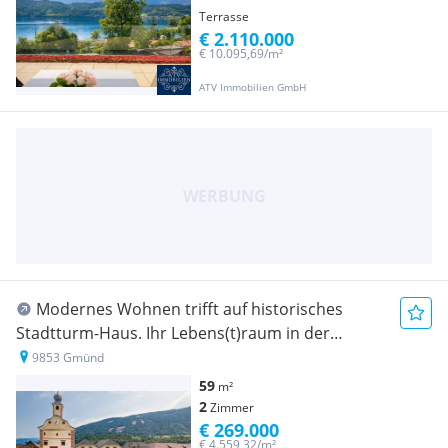
Terrasse
€ 2.110.000
€ 10.095,69/m²
ATV Immobilien GmbH
Modernes Wohnen trifft auf historisches
Stadtturm-Haus. Ihr Lebens(t)raum in der
Künstlerstadt Gmünd. PROVISIONSFREI FÜR DEN
9853 Gmünd
KÄUFER!!
59
m²
2
Zimmer
€ 269.000
€ 4.559,32/m²