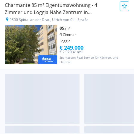
Charmante 85 m² Eigentumswohnung - 4
Zimmer und Loggia Nähe Zentrum in
Spittal/Drau
9800 Spittal an der Drau, Ulrich-von-Cilli-Straße
85
m²
4
Zimmer
Loggia
€ 249.000
€ 2.929,41/m²
Sparkassen-Real-Service für Kärnten. und
Osttirol