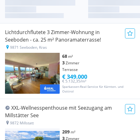
Lichtdurchflutete 3 Zimmer-Wohnung in
Seeboden - ca. 25 m² Panoramaterrasse!
9871 Seeboden, Kras
68
m²
3
Zimmer
Terrasse
€ 349.000
€ 5.132,35/m²
Sparkassen-Real-Service für Kärnten. und
Osttirol
XXL-Wellnesspenthouse mit Seezugang am
Millstätter See
9872 Millstatt
209
m²
3
Zimmer