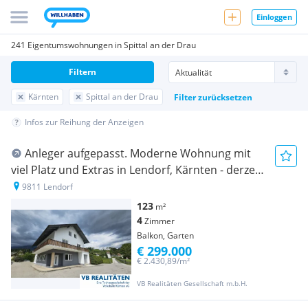
Einloggen
241 Eigentumswohnungen in Spittal an der Drau
Filtern
Kärnten
Spittal an der Drau
Filter zurücksetzen
Infos zur Reihung der Anzeigen
Anleger aufgepasst. Moderne Wohnung mit
viel Platz und Extras in Lendorf, Kärnten - derzeit
Vermietet
9811 Lendorf
123
m²
4
Zimmer
Balkon, Garten
€ 299.000
€ 2.430,89/m²
VB Realitäten Gesellschaft m.b.H.