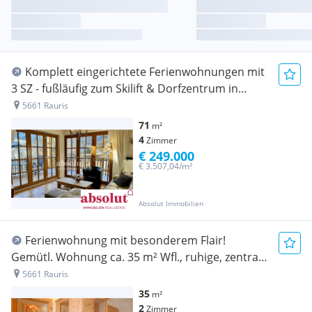
Komplett eingerichtete Ferienwohnungen mit
3 SZ - fußläufig zum Skilift & Dorfzentrum in
Rauris!
5661 Rauris
71
m²
4
Zimmer
€ 249.000
€ 3.507,04/m²
Absolut Immobilien
Ferienwohnung mit besonderem Flair!
Gemütl. Wohnung ca. 35 m² Wfl., ruhige, zentrale
Lage in Rauris!
5661 Rauris
35
m²
2
Zimmer