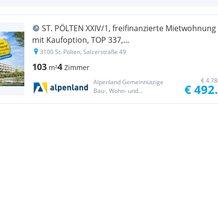
ST. PÖLTEN XXIV/1, freifinanzierte Mietwohnung
mit Kaufoption, TOP 337,
1000/00011721/00001337
3100 St. Pölten, Salzerstraße 49
103
4
m²
Zimmer
€ 4.7
Alpenland Gemeinnützige
€ 492
Bau-, Wohn- und
Siedlungsgenossenschaft reg.
Gen.m.b.H.