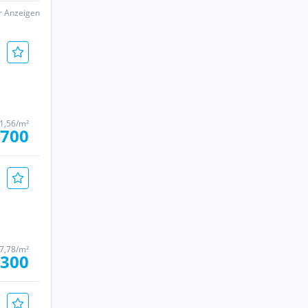
er Anzeigen
51,56/m²
.700
17,78/m²
.300