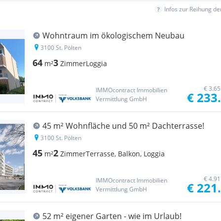
Infos zur Reihung d
Wohntraum im ökologischem Neubau
3100 St. Pölten
64
3
m²
Zimmer
Loggia
€ 3.6
IMMOcontract Immobilien
€ 233
Vermittlung GmbH
45 m² Wohnfläche und 50 m² Dachterrasse!
3100 St. Pölten
45
2
m²
Zimmer
Terrasse, Balkon, Loggia
€ 4.9
IMMOcontract Immobilien
€ 221
Vermittlung GmbH
52 m² eigener Garten - wie im Urlaub!