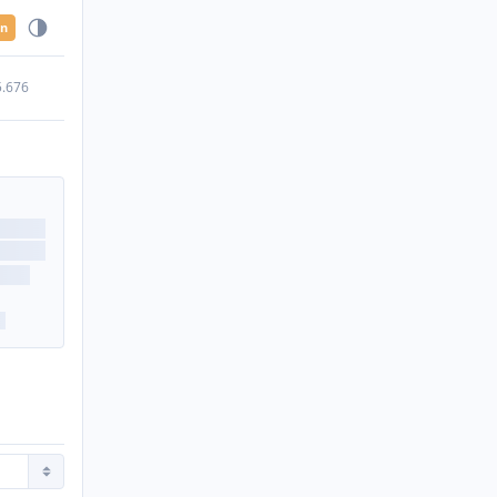
en
5.676