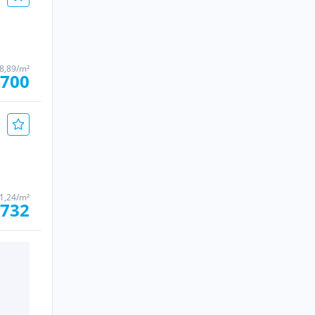
18,89/m²
.700
61,24/m²
.732