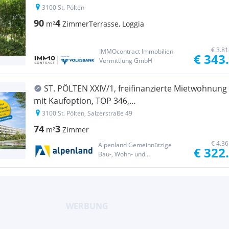
3100 St. Pölten
90
4
m²
Zimmer
Terrasse, Loggia
€ 3.8
IMMOcontract Immobilien
€ 343
Vermittlung GmbH
ST. PÖLTEN XXIV/1, freifinanzierte Mietwohnung
mit Kaufoption, TOP 346,
1000/00011721/00001346
3100 St. Pölten, Salzerstraße 49
74
3
m²
Zimmer
€ 4.3
Alpenland Gemeinnützige
€ 322
Bau-, Wohn- und
Siedlungsgenossenschaft reg.
Gen.m.b.H.