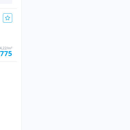
84,22/m²
.775