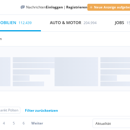
Nachrichten
Einloggen
|
Registrieren
Neue Anzeige aufgeb
OBILIEN
AUTO & MOTOR
JOBS
112.439
204.994
1
en
ankt Pölten
Filter zurücksetzen
4
5
6
Weiter